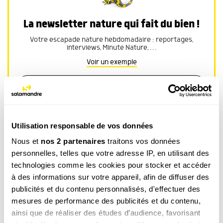
La newsletter nature qui fait du bien !
Votre escapade nature hebdomadaire : reportages,
interviews, Minute Nature, …
Voir un exemple
M’INSCRIRE
Utilisation responsable de vos données
Par votre inscription vous acceptez la
politique de confidentialité
.Vous pouvez
Nous et
nos 2 partenaires
traitons vos données
vous désinscrire à tout moment.
personnelles, telles que votre adresse IP, en utilisant des
technologies comme les cookies pour stocker et accéder
à des informations sur votre appareil, afin de diffuser des
Article ouvert aux
publicités et du contenu personnalisés, d'effectuer des
abonnés
mesures de performance des publicités et du contenu,
de la
Revue
ainsi que de réaliser des études d’audience, favorisant
Salamandre