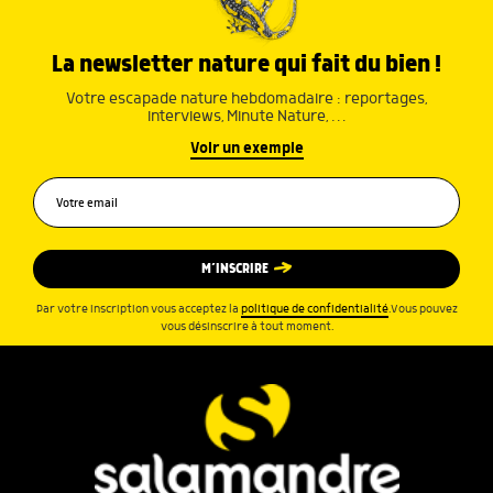
La newsletter nature qui fait du bien !
Votre escapade nature hebdomadaire : reportages,
interviews, Minute Nature, …
Voir un exemple
M’INSCRIRE
Par votre inscription vous acceptez la
politique de confidentialité
.Vous pouvez
vous désinscrire à tout moment.