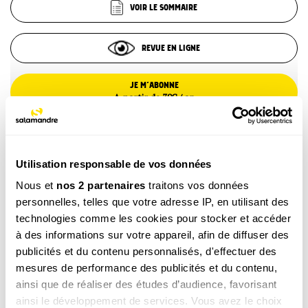
VOIR LE SOMMAIRE
REVUE EN LIGNE
JE M’ABONNE
A partir de 39€ / an
Utilisation responsable de vos données
Nous et
nos 2 partenaires
traitons vos données
CATÉGORIE
personnelles, telles que votre adresse IP, en utilisant des
DESSINS NATURE
technologies comme les cookies pour stocker et accéder
TAGS
à des informations sur votre appareil, afin de diffuser des
publicités et du contenu personnalisés, d'effectuer des
Mammifère
mesures de performance des publicités et du contenu,
ainsi que de réaliser des études d’audience, favorisant
ainsi le développement de services. Vous avez le choix