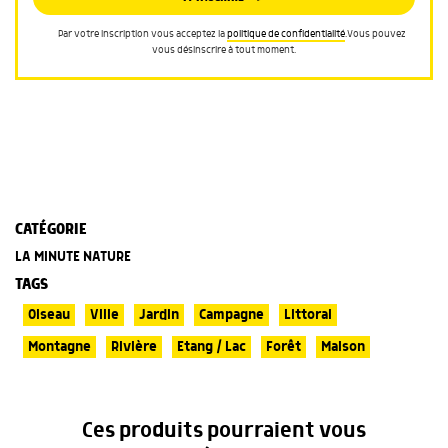
Par votre inscription vous acceptez la
politique de confidentialité
.Vous pouvez
vous désinscrire à tout moment.
CATÉGORIE
LA MINUTE NATURE
TAGS
Oiseau
Ville
Jardin
Campagne
Littoral
Montagne
Rivière
Etang / Lac
Forêt
Maison
Ces produits pourraient vous