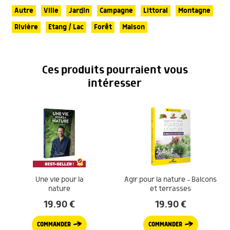
Autre
Ville
Jardin
Campagne
Littoral
Montagne
Rivière
Etang / Lac
Forêt
Maison
Ces produits pourraient vous
intéresser
Une vie pour la
Agir pour la nature – Balcons
nature
et terrasses
19.90
€
19.90
€
COMMANDER
COMMANDER