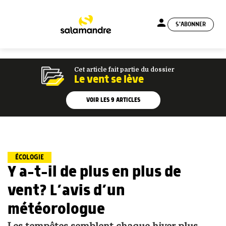
person
S'ABONNER
menu
Cet article fait partie du dossier
Le vent se lève
VOIR LES
9
ARTICLES
ÉCOLOGIE
Y a-t-il de plus en plus de
vent? L’avis d’un
météorologue
Les tempêtes semblent chaque hiver plus