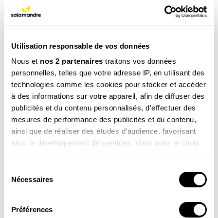
© IMage archive SDA-ATS
Utilisation responsable de vos données
Nous et
nos 2 partenaires
traitons vos données
Pour en savoir plus...
personnelles, telles que votre adresse IP, en utilisant des
technologies comme les cookies pour stocker et accéder
à des informations sur votre appareil, afin de diffuser des
publicités et du contenu personnalisés, d'effectuer des
mesures de performance des publicités et du contenu,
ainsi que de réaliser des études d’audience, favorisant
ainsi le développement de services. Vous avez le choix
Abonnement 1 an, Revue Salamandre + Hors-
quant à l'utilisation de vos données et à leurs finalités.
série
Vous pouvez modifier ou retirer votre consentement à
Sélection
tout moment en consultant la Déclaration relative aux
Nécessaires
49.00
€
du
cookies ou en cliquant sur l'icône de confidentialité.
consentement
COMMANDER
Préférences
Si vous le permettez, nous aimerions également :