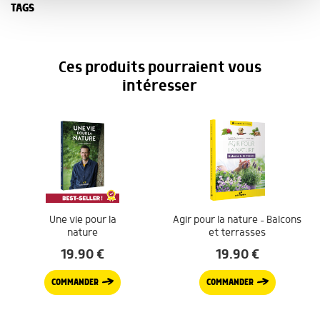
avec d'autres informations que vous leur avez fournies
TAGS
ou qu'ils ont collectées lors de votre utilisation de leurs
services.
Ces produits pourraient vous
intéresser
Une vie pour la
Agir pour la nature – Balcons
nature
et terrasses
19.90
€
19.90
€
COMMANDER
COMMANDER