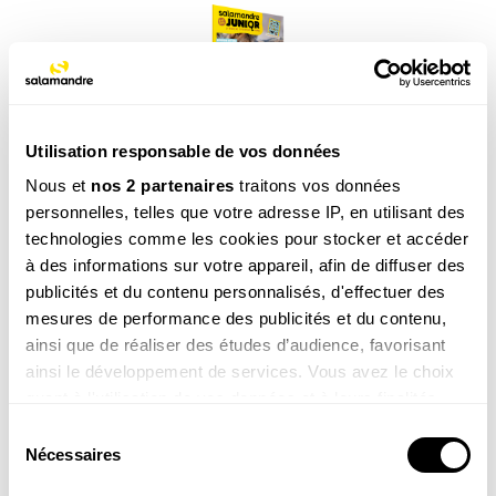
Utilisation responsable de vos données
Abonnement 1 an Salamandre Junior (8-12
ans)
Nous et
nos 2 partenaires
traitons vos données
personnelles, telles que votre adresse IP, en utilisant des
29.00
€
technologies comme les cookies pour stocker et accéder
à des informations sur votre appareil, afin de diffuser des
COMMANDER
publicités et du contenu personnalisés, d'effectuer des
mesures de performance des publicités et du contenu,
ainsi que de réaliser des études d’audience, favorisant
ainsi le développement de services. Vous avez le choix
quant à l'utilisation de vos données et à leurs finalités.
Vous pouvez modifier ou retirer votre consentement à
Sélection
tout moment en consultant la Déclaration relative aux
Nécessaires
du
La newsletter nature qui fait du bien !
cookies ou en cliquant sur l'icône de confidentialité.
consentement