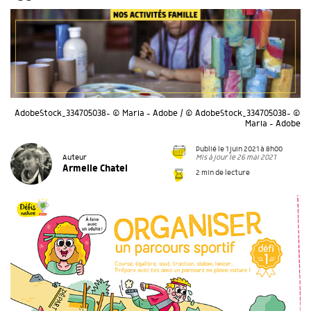
AdobeStock_334705038- © Maria - Adobe / © AdobeStock_334705038- ©
Maria - Adobe
Publié le 1 juin 2021 à 8h00
Mis à jour le 26 mai 2021
Auteur
Armelle Chatel
2 min de lecture