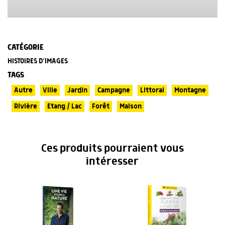
CATÉGORIE
HISTOIRES D’IMAGES
TAGS
Autre
Ville
Jardin
Campagne
Littoral
Montagne
Rivière
Etang / Lac
Forêt
Maison
Ces produits pourraient vous
intéresser