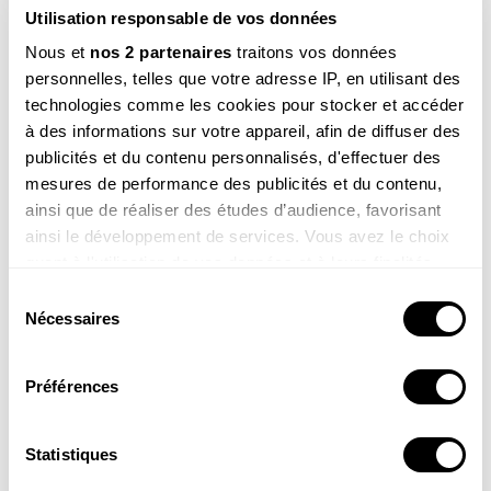
Utilisation responsable de vos données
Abonnement 1 an, Revue Salamandre + Hors-
série
Nous et
nos 2 partenaires
traitons vos données
personnelles, telles que votre adresse IP, en utilisant des
49.00
€
technologies comme les cookies pour stocker et accéder
à des informations sur votre appareil, afin de diffuser des
COMMANDER
publicités et du contenu personnalisés, d'effectuer des
mesures de performance des publicités et du contenu,
ainsi que de réaliser des études d’audience, favorisant
ainsi le développement de services. Vous avez le choix
quant à l'utilisation de vos données et à leurs finalités.
Vous pouvez modifier ou retirer votre consentement à
Sélection
tout moment en consultant la Déclaration relative aux
Nécessaires
du
cookies ou en cliquant sur l'icône de confidentialité.
La newsletter nature qui fait du bien !
consentement
Votre escapade nature hebdomadaire : reportages,
Préférences
Si vous le permettez, nous aimerions également :
interviews, Minute Nature, …
Collecter des informations sur votre localisation
Voir un exemple
géographique qui peuvent être précises à plusieurs
Statistiques
mètres près