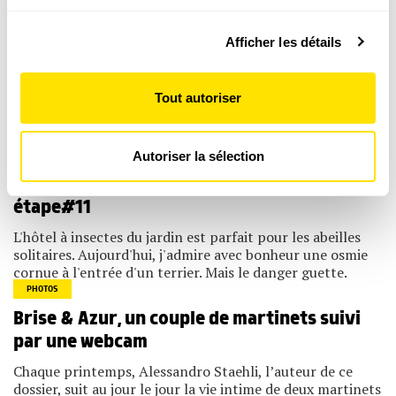
Pour en savoir plus sur le traitement de vos données
Afficher les détails
personnelles et définir vos préférences, reportez-vous à
DÉCOUVRIR TOUS NOS PRODUITS
la
section « Détails »
. Vous pouvez modifier ou retirer
votre consentement à tout moment à partir de la
Tout autoriser
déclaration sur les cookies.
Poursuivez votre découverte
Les cookies nous permettent de personnaliser le contenu
Autoriser la sélection
MON VOYAGE AU JARDIN
et les annonces, d'offrir des fonctionnalités relatives aux
médias sociaux et d'analyser notre trafic. Nous
L’abeille sauvage et l’araignée tueuse –
partageons également des informations sur l'utilisation de
étape#11
notre site avec nos partenaires de médias sociaux, de
publicité et d'analyse, qui peuvent combiner celles-ci
L'hôtel à insectes du jardin est parfait pour les abeilles
avec d'autres informations que vous leur avez fournies
ou qu'ils ont collectées lors de votre utilisation de leurs
solitaires. Aujourd'hui, j'admire avec bonheur une osmie
services.
cornue à l'entrée d'un terrier. Mais le danger guette.
PHOTOS
Brise & Azur, un couple de martinets suivi
par une webcam
Chaque printemps, Alessandro Staehli, l’auteur de ce
dossier, suit au jour le jour la vie intime de deux martinets