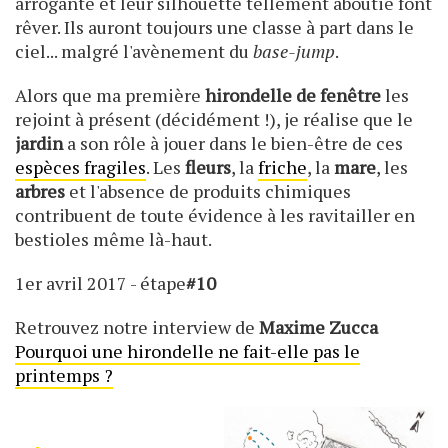
arrogante et leur silhouette tellement aboutie font
rêver. Ils auront toujours une classe à part dans le
ciel... malgré l'avènement du
base-jump
.
Alors que ma première
hirondelle de fenêtre
les
rejoint à présent (décidément !), je réalise que le
jardin
a son rôle à jouer dans le bien-être de ces
espèces fragiles
. Les
fleurs
, la
friche
, la
mare
, les
arbres
et l'absence de produits chimiques
contribuent de toute évidence à les ravitailler en
bestioles même là-haut.
1er avril 2017 - étape
#10
Retrouvez notre interview de
Maxime Zucca
Pourquoi une hirondelle ne fait-elle pas le
printemps ?