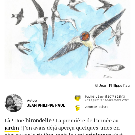
© Jean-Philippe Paul
Publié le 3 avril 2017 à 23h13
Mis à jour le 13 novembre 2019
Auteur
JEAN PHILIPPE PAUL
2 min de lecture
Là ! Une
hirondelle
! La première de l'année au
jardin
! J'en avais déjà aperçu quelques-unes en
chasse sur la
rivière
, mais le vrai
printemps
c'est