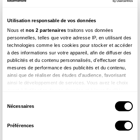
Ces produits pourraient vous
intéresser
Utilisation responsable de vos données
Nous et
nos 2 partenaires
traitons vos données
personnelles, telles que votre adresse IP, en utilisant des
technologies comme les cookies pour stocker et accéder
à des informations sur votre appareil, afin de diffuser des
publicités et du contenu personnalisés, d'effectuer des
mesures de performance des publicités et du contenu,
Une vie pour la
Agir pour la nature – Balcons
ainsi que de réaliser des études d’audience, favorisant
nature
et terrasses
ainsi le développement de services. Vous avez le choix
19.90
€
19.90
€
quant à l'utilisation de vos données et à leurs finalités.
Vous pouvez modifier ou retirer votre consentement à
COMMANDER
COMMANDER
Sélection
tout moment en consultant la Déclaration relative aux
Nécessaires
du
cookies ou en cliquant sur l'icône de confidentialité.
consentement
Préférences
Si vous le permettez, nous aimerions également :
Collecter des informations sur votre localisation