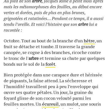
Au pied de son
arbre
, Jacques Rime a peint mois après
mois les métamorphoses des feuilles, au début encore
vertes et dorées, puis de plus en plus brunes,
grignotées et ratatinées… Pendant ce temps, il a aussi
tendu l’oreille. Et voici l’histoire que son
arbre
lui a
racontée :
Octobre. Tout au bout de la branche d’un
hêtre
, un
fruit se détache et tombe. Il traverse la grande
canopée, se cogne à des branches, ricoche contre
le tronc de l'
arbre
et termine sa chute par quelques
bonds sur le sol de la
forêt
.
Bien protégée dans une carapace dure et hérissée
de piquants, la faîne attend. La sécheresse et
l’humidité travaillent peu à peu l’enveloppe qui
ouvre ses quatre pétales. Un jour, la graine du
foyard glisse de son cocon velouté parmi les
feuilles mortes. Un
écureuil
, un mulot, une souris