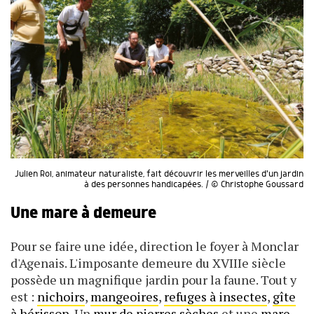
Julien Roi, animateur naturaliste, fait découvrir les merveilles d'un jardin
à des personnes handicapées. / © Christophe Goussard
Une mare à demeure
Pour se faire une idée, direction le foyer à Monclar
d'Agenais. L'imposante demeure du XVIIIe siècle
possède un magnifique jardin pour la faune. Tout y
est :
nichoirs
,
mangeoires
,
refuges à insectes
,
gîte
à hérisson
. Un
mur de pierres sèches
et une
mare