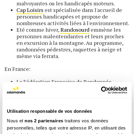
malvoyantes ou les handicapés moteurs.
Cap Loisirs
est spécialisée dans l'accueil de
personnes handicapées et propose de
nombreuses activités liées à l'environnement.
Eté comme hiver,
Randosourd
emmène les
personnes malentendantes et leurs proches
en excursion à la montagne. Au programme,
randonnées pédestres, raquettes à neige et
même via ferrata.
En France:
La Fédération Française de Randonnée
Pédestre possède un programme « Rando pour
tous » qui propose des sorties adaptées à tous
les publics handicapés.
randopourtous@ffrandonnee.fr
Utilisation responsable de vos données
L'association
Handicap Evasion
emmène les
personnes à mobilité réduite en montagne
Nous et
nos 2 partenaires
traitons vos données
grâce à la joëlette, un fauteuil tout terrain.
personnelles, telles que votre adresse IP, en utilisant des