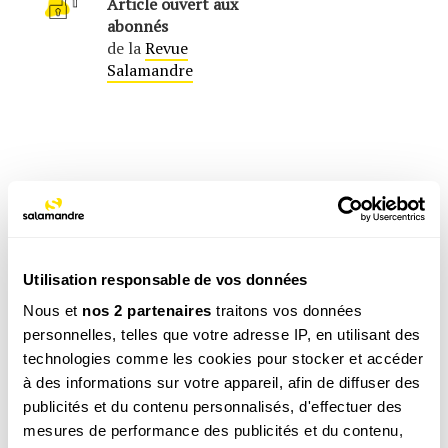
Article ouvert aux
abonnés
de la
Revue
Salamandre
Utilisation responsable de vos données
Nous et
nos 2 partenaires
traitons vos données
personnelles, telles que votre adresse IP, en utilisant des
technologies comme les cookies pour stocker et accéder
à des informations sur votre appareil, afin de diffuser des
publicités et du contenu personnalisés, d'effectuer des
Cet article est extrait de la Revue Salamandre
mesures de performance des publicités et du contenu,
n° 161
Avril - Mai 2004
, article initialement paru sous le titre
"De la