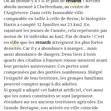
Où au monde y a-t-il le plus de
renards
? Record
absolu mesuré à Cheltenham, au centre de
l’Angleterre. Dans cette honorable ville
comparable en taille à celle de Berne, le biologiste
Harris a compté 52 familles sur 23 km2. En
rajoutant les jeunes de l’année, cela représente pas
moins de 16 individus au km2. Pas de doute ! C’est
en
ville
que les
renards
atteignent les plus fortes
densités. Car il y a abondance à manger… mais
aussi abondance de dangers. Deux tiers à trois
quarts des citadins à fourrure rousse meurent avant
leur premier anniversaire. Ces pertes sont
compensées par des portées nombreuses. Malgré
l’exiguïté de leur territoire, les groupes familiaux
peuvent compter jusqu’à dix adultes.
Si goupil a adopté cet habitat artificiel, c’est aussi
que les zones construites se sont largement
étendues sur ses anciens territoires agricoles. En
Grande-Bretagne, son arrivée en ville coïncide