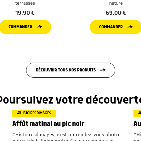
terrasses
nature
19.90
€
69.00
€
COMMANDER
COMMANDER
DÉCOUVRIR TOUS NOS PRODUITS
Poursuivez votre découvert
#HISTOIRESDIMAGES
#
Affût matinal au pic noir
Au
#Histoiresdimages, c'est un rendez-vous photo
#Hi
nature de la Salamandre. Chaque semaine, le
nat