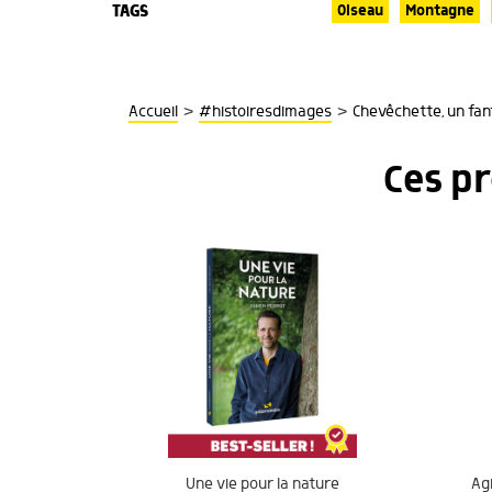
TAGS
Oiseau
Montagne
>
>
Accueil
#histoiresdimages
Chevêchette, un fa
Ces p
Une vie pour la nature
Agi