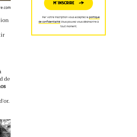
M’INSCRIRE
re.com
Par votre inscription vous acceptez la
politique
sion
de confidentialité
.Vous pouvez vous désinscrire à
tout moment.
ir
à
nd de
nos
'or.