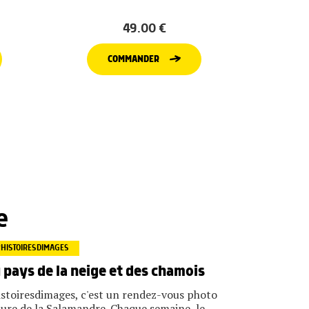
49.00
€
COMMANDER
e
HISTOIRESDIMAGES
 pays de la neige et des chamois
stoiresdimages, c'est un rendez-vous photo
ure de la Salamandre. Chaque semaine, le