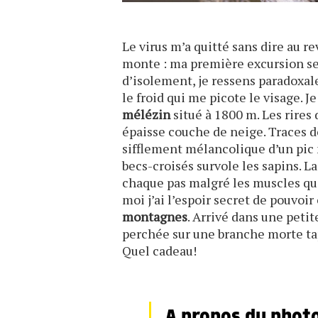
Le virus m’a quitté sans dire au re
monte : ma première excursion se
d’isolement, je ressens paradoxalem
le froid qui me picote le visage. J
mélézin
situé à 1800 m. Les rires
épaisse couche de neige. Traces de 
sifflement mélancolique d’un pic n
becs-croisés survole les sapins. La 
chaque pas malgré les muscles qui 
moi j’ai l’espoir secret de pouvoi
montagnes
. Arrivé dans une petit
perchée sur une branche morte tap
Quel cadeau!
A propos du photo