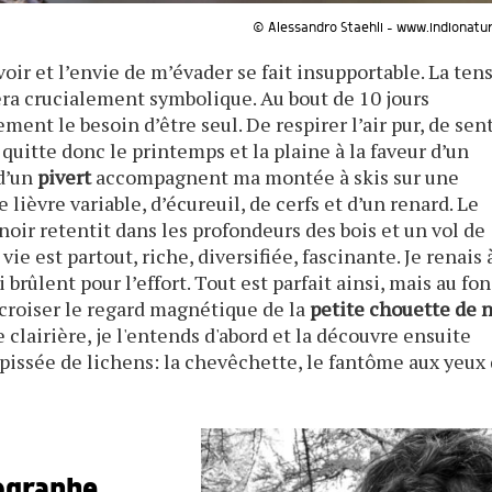
© Alessandro Staehli - www.indionatu
voir et l’envie de m’évader se fait insupportable. La ten
ra crucialement symbolique. Au bout de 10 jours
ent le besoin d’être seul. De respirer l’air pur, de sent
e quitte donc le printemps et la plaine à la faveur d’un
 d’un
pivert
accompagnent ma montée à skis sur une
lièvre variable, d’écureuil, de cerfs et d’un renard. Le
oir retentit dans les profondeurs des bois et un vol de
vie est partout, riche, diversifiée, fascinante. Je renais 
brûlent pour l’effort. Tout est parfait ainsi, mais au fo
r croiser le regard magnétique de la
petite chouette de 
e clairière, je l'entends d'abord et la découvre ensuite
issée de lichens: la chevêchette, le fantôme aux yeux d
graphe...