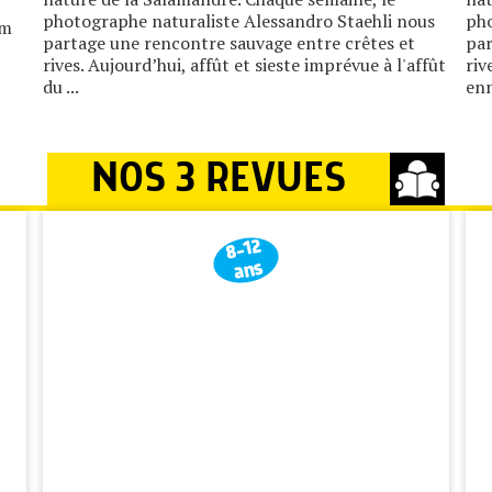
photographe naturaliste Alessandro Staehli nous
pho
lm
partage une rencontre sauvage entre crêtes et
par
rives. Aujourd’hui, affût et sieste imprévue à l'affût
riv
du ...
enn
NOS 3 REVUES
8-12
ans