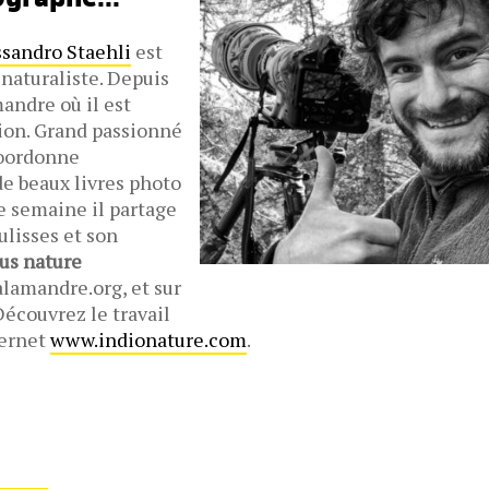
ssandro Staehli
est
naturaliste. Depuis
mandre où il est
tion. Grand passionné
coordonne
e beaux livres photo
e semaine il partage
ulisses et son
us nature
salamandre.org, et sur
Découvrez le travail
nternet
www.indionature.com
.