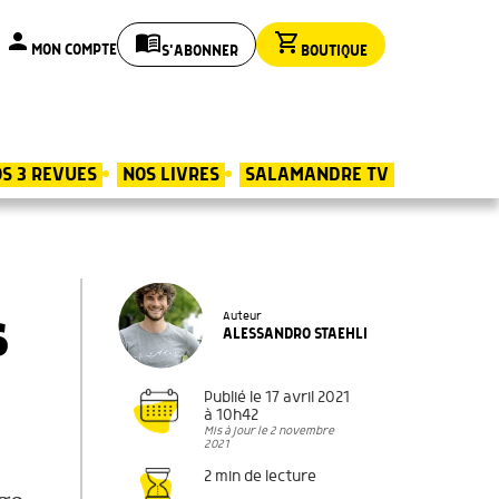
person
menu_book
shopping_cart
MON COMPTE
S'ABONNER
BOUTIQUE
S 3 REVUES
NOS LIVRES
SALAMANDRE TV
s
Auteur
ALESSANDRO STAEHLI
Publié le 17 avril 2021
à 10h42
Mis à jour le 2 novembre
2021
2 min de lecture