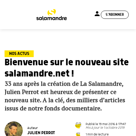
person
S'ABONNER
menu
NOS ACTUS
Bienvenue sur le nouveau site
salamandre.net !
33 ans après la création de La Salamandre,
Julien Perrot est heureux de présenter ce
nouveau site. A la clé, des milliers d’articles
issus de notre fonds documentaire.
Publié le 19 mai 2016 à 17h47
Mis à jour le 1 octobre 2019
Auteur
JULIEN PERROT
1 min de lecture