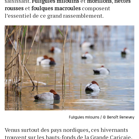
saisissant.
Fuligules milouins
et
morillons
,
nettes
rousses
et
foulques macroules
composent
l’essentiel de ce grand rassemblement.
Fuligules milouins / © Benoît Renevey
Venus surtout des pays nordiques, ces hivernants
trouvent sur les hauts-fonds de la Grande Cariçaie,