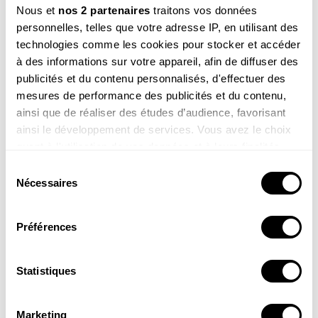
Voir un exemple
Nous et
nos 2 partenaires
traitons vos données
personnelles, telles que votre adresse IP, en utilisant des
technologies comme les cookies pour stocker et accéder
à des informations sur votre appareil, afin de diffuser des
publicités et du contenu personnalisés, d'effectuer des
M’INSCRIRE
mesures de performance des publicités et du contenu,
ainsi que de réaliser des études d’audience, favorisant
Par votre inscription vous acceptez la
politique de confidentialité
.Vous pouvez
vous désinscrire à tout moment.
ainsi le développement de services. Vous avez le choix
quant à l'utilisation de vos données et à leurs finalités.
Vous pouvez modifier ou retirer votre consentement à
Sélection
tout moment en consultant la Déclaration relative aux
Nécessaires
Article ouvert aux
du
cookies ou en cliquant sur l'icône de confidentialité.
abonnés
consentement
de la
Revue
Préférences
Si vous le permettez, nous aimerions également :
Salamandre
Collecter des informations sur votre localisation
géographique qui peuvent être précises à plusieurs
Statistiques
mètres près
Identifier votre appareil en l'analysant activement
Marketing