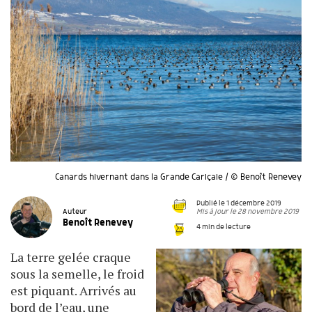
Canards hivernant dans la Grande Cariçaie / © Benoît Renevey
Publié le 1 décembre 2019
Mis à jour le 28 novembre 2019
Auteur
Benoît Renevey
4 min de lecture
La terre gelée craque
sous la semelle, le froid
est piquant. Arrivés au
bord de l’eau, une