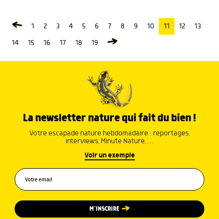
1
2
3
4
5
6
7
8
9
10
11
12
13
14
15
16
17
18
19
La newsletter nature qui fait du bien !
Votre escapade nature hebdomadaire : reportages,
interviews, Minute Nature, …
Voir un exemple
M’INSCRIRE