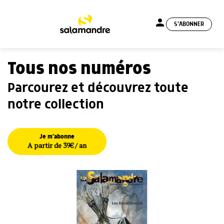
person
S'ABONNER
menu
Tous nos numéros
Parcourez et découvrez toute
notre collection
Je m'abonne
A partir de 39€ / an