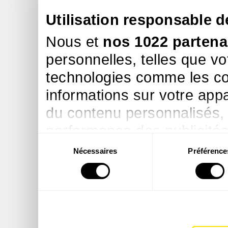
Utilisation responsable 
Nous et
nos 1022 partena
personnelles, telles que vo
technologies comme les co
informations sur votre appar
du contenu personnalisés,
performance des publicités 
Sélection
des études d’audience, fav
Nécessaires
Préférence
du
services. Vous avez le choi
consentement
et à leurs finalités. Vous p
consentement à tout momen
relative aux cookies ou en c