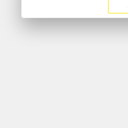
Si vous le permettez, nous
Collecter des informat
géographique qui peuven
près
Identifier votre appar
relever les caractéristiq
Pour en savoir plus sur le
personnelles et définir vos
section « Détails »
. Vous 
consentement à tout moment
cookies.