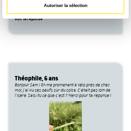
Les cookies nous permettent de personnaliser le contenu
Bonjour Sam. Je voulais savoir où sont les oreilles des
Autoriser la sélection
et les annonces, d'offrir des fonctionnalités relatives aux
oiseaux ? Merci
médias sociaux et d'analyser notre trafic. Nous
partageons également des informations sur l'utilisation de
Voir la réponse
notre site avec nos partenaires de médias sociaux, de
publicité et d'analyse, qui peuvent combiner celles-ci
avec d'autres informations que vous leur avez fournies
ou qu'ils ont collectées lors de votre utilisation de leurs
services.
Théophile, 6 ans
Bonjour Sam ! En me promenant à vélo près de chez
moi, j’ai vu ces oeufs sur du colza. C’était pas loin de
l’Isère. Sais-tu ce que c’est ? Merci pour ta réponse !