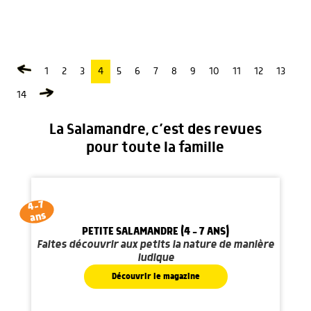
1
2
3
4
5
6
7
8
9
10
11
12
13
14
La Salamandre, c’est des revues
pour toute la famille
4-7
ans
PETITE SALAMANDRE (4 - 7 ANS)
Faites découvrir aux petits la nature de manière
ludique
Découvrir le magazine