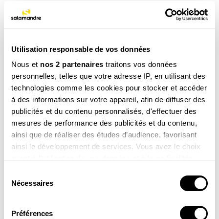
NOS 3 REVUES
Utilisation responsable de vos données
Nous et
nos 2 partenaires
traitons vos données
REVUE SALAMANDRE
personnelles, telles que votre adresse IP, en utilisant des
Plongez au coeur d'une nature insolite près de chez
technologies comme les cookies pour stocker et accéder
vous
à des informations sur votre appareil, afin de diffuser des
Découvrir la revue
publicités et du contenu personnalisés, d'effectuer des
mesures de performance des publicités et du contenu,
ainsi que de réaliser des études d’audience, favorisant
ainsi le développement de services. Vous avez le choix
quant à l'utilisation de vos données et à leurs finalités.
Vous pouvez modifier ou retirer votre consentement à
Sélection
8-12
tout moment en consultant la Déclaration relative aux
Nécessaires
du
ans
cookies ou en cliquant sur l'icône de confidentialité.
consentement
SALAMANDRE JUNIOR (8 - 12 ANS)
Donnez envie aux enfants d'explorer et de protéger
Préférences
Si vous le permettez, nous aimerions également :
la nature