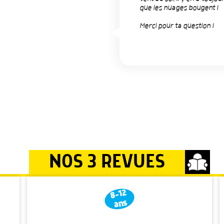
que les nuages bougent !
Merci pour ta question !
NOS 3 REVUES
8-12
ans