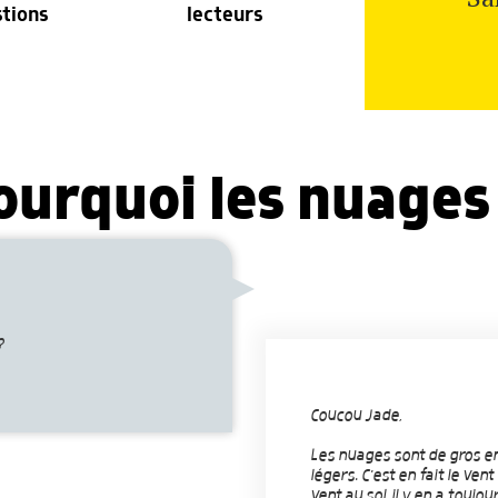
stions
lecteurs
ourquoi les nuages
?
Coucou Jade,
Les nuages sont de gros en
légers. C'est en fait le ven
vent au sol, il y en a touj