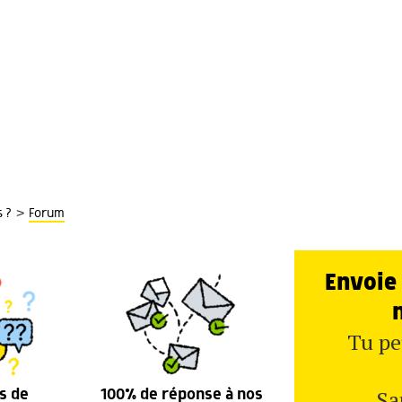
>
 ?
Forum
Envoie 
Tu pe
Sa
s de
100% de réponse à nos