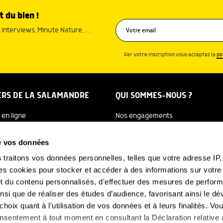
t du bien !
interviews, Minute Nature, …
Par votre inscription vous acceptez la
po
ERS DE LA SALAMANDRE
QUI SOMMES-NOUS ?
 en ligne
Nos engagements
dreTV
Notre histoire
de vos données
re Ecole
Julien Perrot
s
traitons vos données personnelles, telles que votre adresse IP, 
 cookies pour stocker et accéder à des informations sur votre a
 Salamandre
L'équipe
 et du contenu personnalisés, d'effectuer des mesures de perfo
e Nature
Nous soutenir
ainsi que de réaliser des études d’audience, favorisant ainsi le 
hoix quant à l'utilisation de vos données et à leurs finalités. V
FAQ
-NOUS
consentement à tout moment en consultant la Déclaration relative