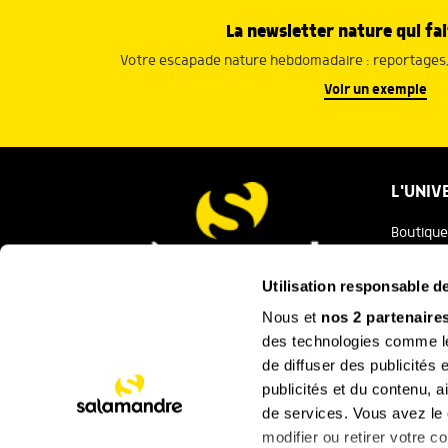
La newsletter nature qui fai
Votre escapade nature hebdomadaire : reportages, 
Voir un exemple
L'UNIV
Boutique
Salaman
Utilisation responsable 
Salamand
Nous et
nos 2 partenaire
Nous contacter
des technologies comme les
Festival
de diffuser des publicités
La Minut
publicités et du contenu, 
de services. Vous avez le c
SUIVEZ
modifier ou retirer votre 