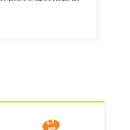
4-7
ans