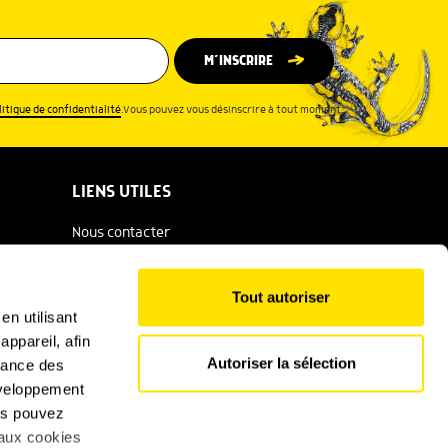
M’INSCRIRE
litique de confidentialité
.Vous pouvez vous désinscrire à tout moment.
LIENS UTILES
Nous contacter
Espace presse
Tout autoriser
Catalogue Salamandre
en utilisant
ppareil, afin
Conditions générales d'utilisation
Autoriser la sélection
rmance des
Politique de confidentialité
développement
ous pouvez
Mentions légales
 aux cookies