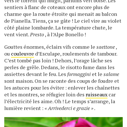
vers le torrent qui mugit, parfums vert boisé. Les
sentiers à flanc de coteaux ont encore plus de
charme que la route étroite qui menait au balcon
de Pianella. Tiens, ça se gâte ! Le ciel vire au violet
côté plaine lombarde. La température chute, le
vent vient.
Presto
, à l’Alpe Bonello !
Gouttes énormes, éclairs vifs comme le
saettone
,
ou
couleuvre
d’Esculape, roulements de tambour.
C’est tombé pas loin ! Dehors, l’orage lâche ses
perles de grêle. Dedans, le risotto fume dans les
assiettes devant le feu. Les
formaggini
et le
salame
sont maison. On se raconte des coups de foudre et
les astuces pour les éviter : enlever les chaînettes
et les montres, se réfugier loin des
ruisseaux
car
l’électricité les aime. Oh ! Le temps s’arrange, la
lumière revient :
« Arrivederci e grazie »
.