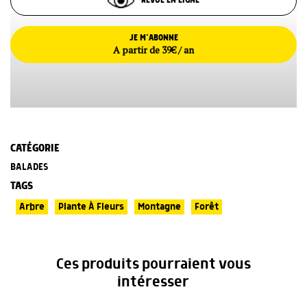
REVUE EN LIGNE
JE M’ABONNE
A partir de 39€ / an
CATÉGORIE
BALADES
TAGS
Arbre
Plante À Fleurs
Montagne
Forêt
Ces produits pourraient vous
intéresser