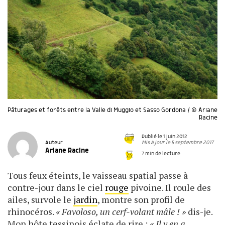
Pâturages et forêts entre la Valle di Muggio et Sasso Gordona / © Ariane
Racine
Publié le 1 juin 2012
Mis à jour le 5 septembre 2017
Auteur
Ariane Racine
7 min de lecture
Tous feux éteints, le vaisseau spatial passe à
contre-jour dans le ciel
rouge
pivoine. Il roule des
ailes, survole le
jardin
, montre son profil de
rhinocéros.
« Favoloso, un cerf-volant mâle ! »
dis-je.
Mon hôte tessinois éclate de rire :
« Il y en a