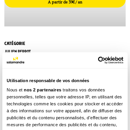
A partir de 39€ / an
CATÉGORIE
JULIEN PERROT
TAGS
Mammifère
Oiseau
Reptile
Amphibien
Poisson
Insecte
Arachnide
Crustacé
Mollusque
Utilisation responsable de vos données
Autre (Animal)
Arbre
Plante À Fleurs
Fougère
Nous et
nos 2 partenaires
traitons vos données
Mousse
Autre (Végétal)
Lichen
Champignon
personnelles, telles que votre adresse IP, en utilisant des
technologies comme les cookies pour stocker et accéder
Micro-Organisme
Littoral
Forêt
à des informations sur votre appareil, afin de diffuser des
publicités et du contenu personnalisés, d'effectuer des
mesures de performance des publicités et du contenu,