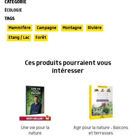
CATÉGORIE
ÉCOLOGIE
TAGS
Mammifère
Campagne
Montagne
Rivière
Etang / Lac
Forêt
Ces produits pourraient vous
intéresser
Une vie pour la
Agir pour la nature – Balcons
nature
et terrasses