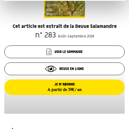
notre site avec nos partenaires de médias sociaux, de
publicité et d'analyse, qui peuvent combiner celles-ci
avec d'autres informations que vous leur avez fournies
ou qu'ils ont collectées lors de votre utilisation de leurs
services.
Cet article est extrait de la Revue Salamandre
n° 283
Août-Septembre 2024
VOIR LE SOMMAIRE
REVUE EN LIGNE
JE M’ABONNE
A partir de 39€ / an