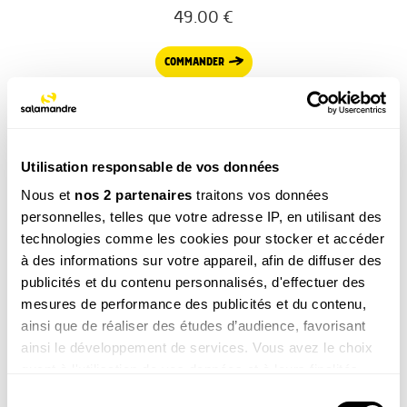
49.00
€
COMMANDER
Utilisation responsable de vos données
Nous et
nos 2 partenaires
traitons vos données
personnelles, telles que votre adresse IP, en utilisant des
La newsletter nature qui fait du bien !
technologies comme les cookies pour stocker et accéder
Votre escapade nature hebdomadaire : reportages,
à des informations sur votre appareil, afin de diffuser des
interviews, Minute Nature, …
publicités et du contenu personnalisés, d'effectuer des
Voir un exemple
mesures de performance des publicités et du contenu,
ainsi que de réaliser des études d’audience, favorisant
ainsi le développement de services. Vous avez le choix
quant à l'utilisation de vos données et à leurs finalités.
Vous pouvez modifier ou retirer votre consentement à
Sélection
M’INSCRIRE