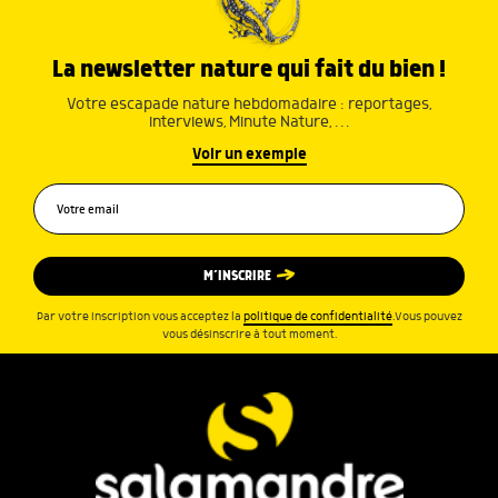
La newsletter nature qui fait du bien !
Votre escapade nature hebdomadaire : reportages,
interviews, Minute Nature, …
Voir un exemple
M’INSCRIRE
Par votre inscription vous acceptez la
politique de confidentialité
.Vous pouvez
vous désinscrire à tout moment.