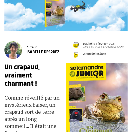
Publié le 1 février 2021
Mis à jour le 23 octobre 2023
Auteur
ISABELLE DESPREZ
2 min de lecture
Un crapaud,
vraiment
charmant !
Comme réveillé par un
mystérieux baiser, un
crapaud sort de terre
après un long
sommeil... Il était une