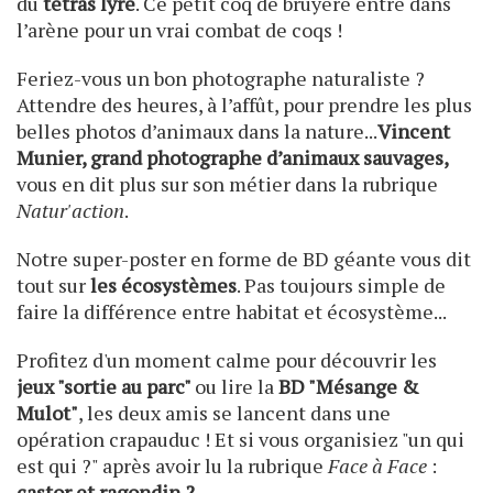
du
tétras lyre
. Ce petit coq de bruyère entre dans
l’arène pour un vrai combat de coqs !
Feriez-vous un bon photographe naturaliste ?
Attendre des heures, à l’affût, pour prendre les plus
belles photos d’animaux dans la nature...
Vincent
Munier, grand photographe d’animaux sauvages,
vous en dit plus sur son métier dans la rubrique
Natur'action
.
Notre super-poster en forme de BD géante vous dit
tout sur
les écosystèmes
. Pas toujours simple de
faire la différence entre habitat et écosystème...
Profitez d'un moment calme pour découvrir les
jeux "sortie au parc"
ou lire la
BD "Mésange &
Mulot"
, les deux amis se lancent dans une
opération crapauduc ! Et si vous organisiez "un qui
est qui ?" après avoir lu la rubrique
Face à Face
:
castor et ragondin ?