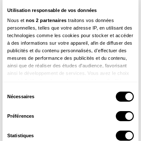
Utilisation responsable de vos données
Nous et
nos 2 partenaires
traitons vos données
personnelles, telles que votre adresse IP, en utilisant des
technologies comme les cookies pour stocker et accéder
à des informations sur votre appareil, afin de diffuser des
La newsletter nature qui fait du bien !
publicités et du contenu personnalisés, d'effectuer des
Votre escapade nature hebdomadaire : reportages,
mesures de performance des publicités et du contenu,
interviews, Minute Nature, …
ainsi que de réaliser des études d’audience, favorisant
Voir un exemple
ainsi le développement de services. Vous avez le choix
quant à l'utilisation de vos données et à leurs finalités.
Vous pouvez modifier ou retirer votre consentement à
Sélection
tout moment en consultant la Déclaration relative aux
Nécessaires
du
cookies ou en cliquant sur l'icône de confidentialité.
M’INSCRIRE
consentement
Préférences
Par votre inscription vous acceptez la
politique de confidentialité
.Vous pouvez
Si vous le permettez, nous aimerions également :
vous désinscrire à tout moment.
Collecter des informations sur votre localisation
géographique qui peuvent être précises à plusieurs
Statistiques