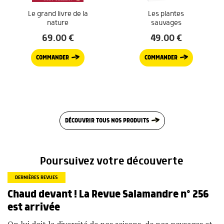
Le grand livre de la
Les plantes
nature
sauvages
69.00
€
49.00
€
COMMANDER
COMMANDER
DÉCOUVRIR TOUS NOS PRODUITS
Poursuivez votre découverte
DERNIÈRES REVUES
Chaud devant ! La Revue Salamandre n° 256
est arrivée
On lui doit la diversité de nos saisons, de nos paysages et