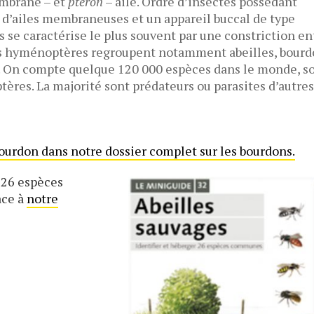
mbrane – et
pterón
– aile. Ordre d’insectes possédant
d’ailes membraneuses et un appareil buccal de type
s se caractérise le plus souvent par une constriction en
es hyménoptères regroupent notamment abeilles, bourd
s. On compte quelque 120 000 espèces dans le monde, so
ptères. La majorité sont prédateurs ou parasites d’autre
ourdon dans notre dossier complet sur les bourdons.
 26 espèces
âce à
notre