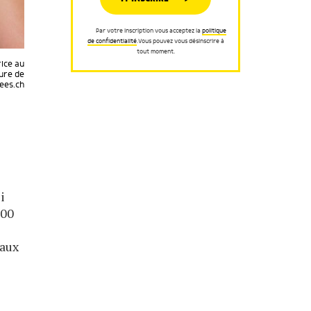
Par votre inscription vous acceptez la
politique
de confidentialité
.Vous pouvez vous désinscrire à
tout moment.
rice au
eure de
ees.ch
i
600
 aux