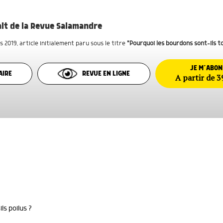
rait de la Revue Salamandre
s 2019
, article initialement paru sous le titre
"Pourquoi les bourdons sont-ils to
JE M’ABO
AIRE
REVUE EN LIGNE
A partir de 3
ls poilus ?