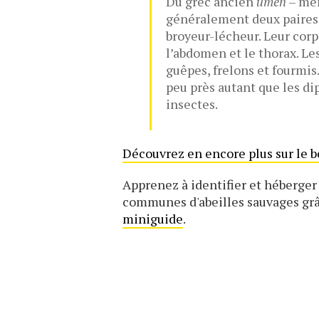
Du grec ancien
umên
– me
généralement deux paires 
broyeur-lécheur. Leur corp
l’abdomen et le thorax. L
guêpes, frelons et fourmi
peu près autant que les di
insectes.
Découvrez en encore plus sur le b
Apprenez à identifier et héberger
communes d'abeilles sauvages gr
miniguide
.