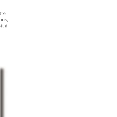
tre
ons,
it à
s