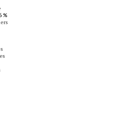
e
6 %
iers
ès
des
s