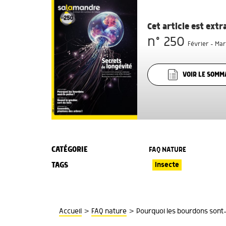
Cet article est ext
n° 250
Février - Mar
VOIR LE SOMM
CATÉGORIE
FAQ NATURE
TAGS
Insecte
>
>
Accueil
FAQ nature
Pourquoi les bourdons sont-i