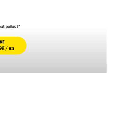
ut poilus ?"
NNE
9€ / an