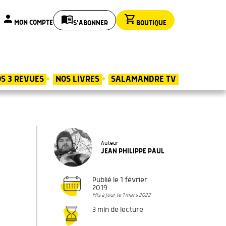
person
menu_book
shopping_cart
MON COMPTE
S'ABONNER
BOUTIQUE
S 3 REVUES
NOS LIVRES
SALAMANDRE TV
Auteur
JEAN PHILIPPE PAUL
Publié le 1 février
2019
Mis à jour le 1 mars 2022
3 min de lecture