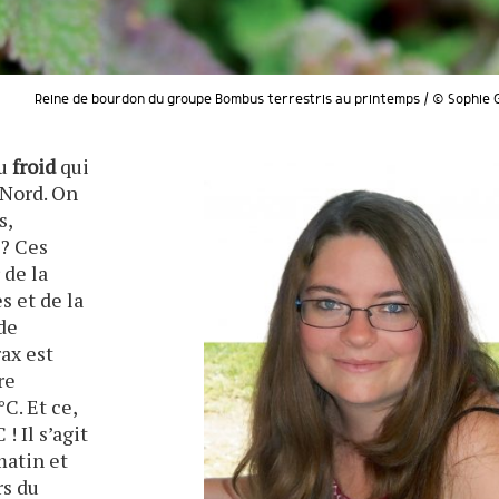
Reine de bourdon du groupe Bombus terrestris au printemps / © Sophie G
du
froid
qui
 Nord. On
s,
 ? Ces
 de la
s et de la
de
rax est
re
C. Et ce,
! Il s’agit
matin et
rs du