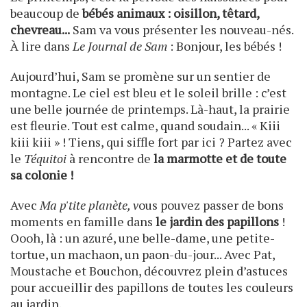
beaucoup de
bébés animaux : oisillon, têtard,
chevreau...
Sam va vous présenter les nouveau-nés.
À lire dans
Le Journal de Sam
: Bonjour, les bébés !
Aujourd’hui, Sam se promène sur un sentier de
montagne. Le ciel est bleu et le soleil brille : c’est
une belle journée de printemps. Là-haut, la prairie
est fleurie. Tout est calme, quand soudain... « Kiii
kiii kiii » ! Tiens, qui siffle fort par ici ? Partez avec
le
Téquitoi
à rencontre de
la marmotte et de toute
sa colonie !
Avec
Ma p'tite planète, v
ous pouvez passer de bons
moments en famille dans
le jardin des papillons
!
Oooh, là : un azuré, une belle-dame, une petite-
tortue, un machaon, un paon-du-jour... Avec Pat,
Moustache et Bouchon, découvrez plein d’astuces
pour accueillir des papillons de toutes les couleurs
au jardin.