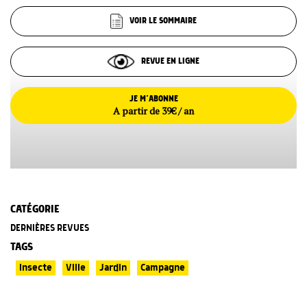
VOIR LE SOMMAIRE
REVUE EN LIGNE
JE M’ABONNE
A partir de 39€ / an
CATÉGORIE
DERNIÈRES REVUES
TAGS
Insecte
Ville
Jardin
Campagne