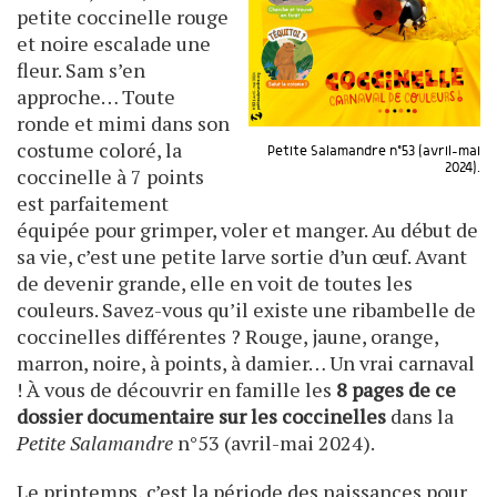
petite coccinelle rouge
et noire escalade une
fleur. Sam s’en
approche… Toute
ronde et mimi dans son
costume coloré, la
Petite Salamandre n°53 (avril-mai
2024).
coccinelle à 7 points
est parfaitement
équipée pour grimper, voler et manger. Au début de
sa vie, c’est une petite larve sortie d’un œuf. Avant
de devenir grande, elle en voit de toutes les
couleurs. Savez-vous qu’il existe une ribambelle de
coccinelles différentes ? Rouge, jaune, orange,
marron, noire, à points, à damier… Un vrai carnaval
! À vous de découvrir en famille les
8 pages de ce
dossier documentaire sur les coccinelles
dans la
Petite Salamandre
n°53 (avril-mai 2024).
Le printemps, c’est la période des naissances pour