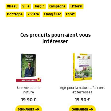
Oiseau
Ville
Jardin
Campagne
Littoral
Montagne
Rivière
Etang / Lac
Forêt
Ces produits pourraient vous
intéresser
Une vie pour la
Agir pour la nature – Balcons
nature
et terrasses
19.90
€
19.90
€
COMMANDER
COMMANDER