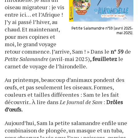
oiseau migrateur : je vis
entre ici… et l’Afrique !
J’y ai passé l’hiver, au
chaud. Et maintenant,
Petite Salamandre n°59 (avril 2025-
mai 2025).
pour mes copines et
moi, le grand voyage
retour commence. J’arrive, Sam ! » Dans le
n° 59
de
Petite Salamandre
(avril-mai 2025)
, feuilletez
le
carnet de voyage de l’hirondelle.
Au printemps, beaucoup d’animaux pondent des
œufs, et pas seulement les oiseaux. Formes,
couleurs et tailles différentes : Sam te les fait
découvrir.. À lire dans
Le Journal de Sam
:
Drôles
d’œufs.
Aujourd’hui, Sam la petite salamandre enfile une
combinaison de plongée, un masque et un tuba,
pour observer la vie sous l’eau : poissons, oursins,