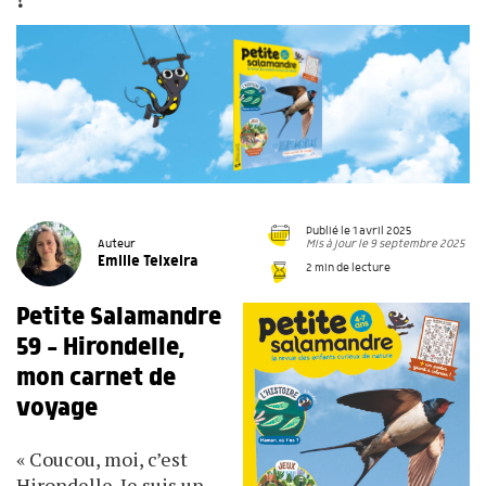
Publié le 1 avril 2025
Mis à jour le 9 septembre 2025
Auteur
Emilie Teixeira
2 min de lecture
Petite Salamandre
59 - Hirondelle,
mon carnet de
voyage
« Coucou, moi, c’est
Hirondelle. Je suis un