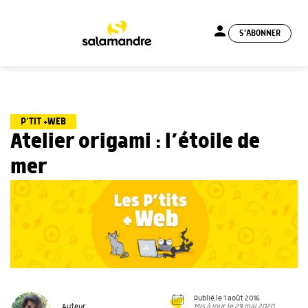
person
S'ABONNER
menu
P’TIT +WEB
Atelier origami : l’étoile de
mer
Publié le 1 août 2016
Mis à jour le 29 mai 2020
Auteur