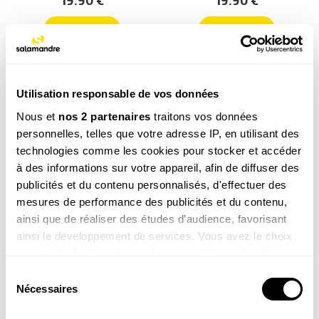
19.90
€
19.90
€
COMMANDER
COMMANDER
Utilisation responsable de vos données
Nous et
nos 2 partenaires
traitons vos données
personnelles, telles que votre adresse IP, en utilisant des
technologies comme les cookies pour stocker et accéder
à des informations sur votre appareil, afin de diffuser des
Le grand livre de la
Les plantes
publicités et du contenu personnalisés, d'effectuer des
nature
sauvages
mesures de performance des publicités et du contenu,
69.00
€
49.00
€
ainsi que de réaliser des études d’audience, favorisant
COMMANDER
COMMANDER
ainsi le développement de services. Vous avez le choix
quant à l'utilisation de vos données et à leurs finalités.
Vous pouvez modifier ou retirer votre consentement à
Sélection
tout moment en consultant la Déclaration relative aux
Nécessaires
du
cookies ou en cliquant sur l'icône de confidentialité.
consentement