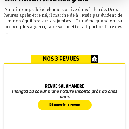
ou qu'ils ont collectées lors de votre utilisation de leurs
Au printemps, bébé chamois arrive dans la harde. Deux
services.
heures après être né, il marche déjà ! Mais pas évident de
tenir en équilibre sur ses jambes… Et même quand on est
un peu plus aguerri, faire sa toilette fait parfois faire des
...
NOS 3 REVUES
REVUE SALAMANDRE
Plongez au coeur d'une nature insolite près de chez
vous
Découvrir la revue