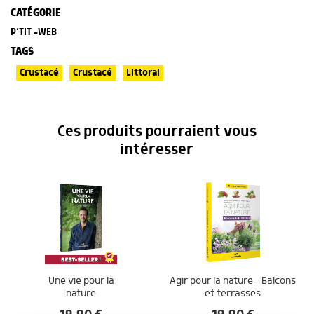
CATÉGORIE
P’TIT +WEB
TAGS
Crustacé
Crustacé
Littoral
Ces produits pourraient vous
intéresser
Une vie pour la
Agir pour la nature – Balcons
nature
et terrasses