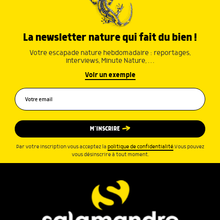
La newsletter nature qui fait du bien !
Votre escapade nature hebdomadaire : reportages,
interviews, Minute Nature, …
Voir un exemple
M’INSCRIRE
Par votre inscription vous acceptez la
politique de confidentialité
.Vous pouvez
vous désinscrire à tout moment.