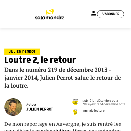
person
S'ABONNER
menu
JULIEN PERROT
Loutre 2, le retour
Dans le numéro 219 de décembre 2013 -
janvier 2014, Julien Perrot salue le retour de
la loutre.
Publié le 1 décembre 2013
Mis à jour le 14 novembre 2019
Auteur
JULIEN PERROT
1 min de lecture
De mon reportage en Auvergne, je suis rentré les
yeux éblouis par des
rivières
libres, des méandres