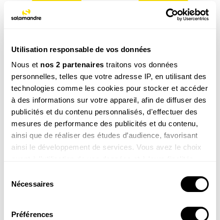
COMMANDER
COMMANDER
Utilisation responsable de vos données
Nous et
nos 2 partenaires
traitons vos données
personnelles, telles que votre adresse IP, en utilisant des
technologies comme les cookies pour stocker et accéder
à des informations sur votre appareil, afin de diffuser des
Le grand livre de la
Les plantes
publicités et du contenu personnalisés, d'effectuer des
nature
sauvages
mesures de performance des publicités et du contenu,
69.00
€
49.00
€
ainsi que de réaliser des études d’audience, favorisant
ainsi le développement de services. Vous avez le choix
COMMANDER
COMMANDER
quant à l'utilisation de vos données et à leurs finalités.
Vous pouvez modifier ou retirer votre consentement à
Sélection
tout moment en consultant la Déclaration relative aux
Nécessaires
du
cookies ou en cliquant sur l'icône de confidentialité.
consentement
DÉCOUVRIR TOUS NOS PRODUITS
Préférences
Si vous le permettez, nous aimerions également :