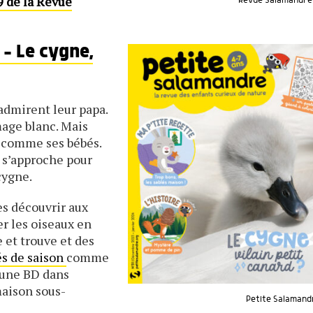
 de la Revue
Revue Salamandre 
 - Le cygne,
s admirent leur papa.
mage blanc. Mais
s, comme ses bébés.
m s’approche pour
 cygne.
es découvrir aux
r les oiseaux en
 et trouve et des
és de saison
comme
 une BD dans
maison sous-
Petite Salamandr