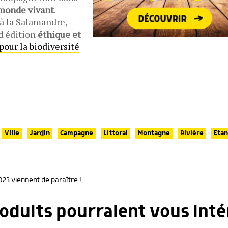
 monde vivant
.
à la Salamandre,
d'édition
éthique et
pour la biodiversité
Ville
Jardin
Campagne
Littoral
Montagne
Rivière
Etan
23 viennent de paraître !
roduits pourraient vous inté