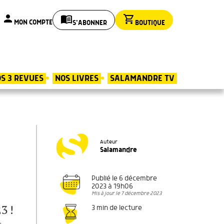
person
menu_book
shopping_cart
MON COMPTE
S'ABONNER
BOUTIQUE
S 3 REVUES
NOS LIVRES
SALAMANDRE TV
Auteur
Salamandre
Publié le 6 décembre
2023 à 19h06
Mis à jour le 7 décembre 2023
3 !
3 min de lecture