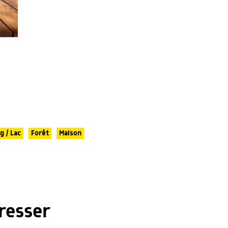
g / Lac
Forêt
Maison
resser