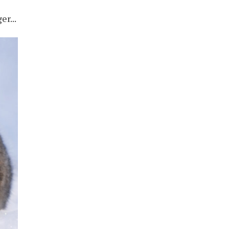
er...