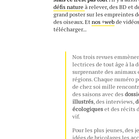
défis nature
à relever, des BD et d
grand poster sur les empreintes 
des oiseaux. Et
nos +web
de vidéos,
télécharger...
Nos trois revues emmènent
lectrices de tout âge à la 
surprenante des animaux e
régions. Chaque numéro p
de chez soi mille rencontre
des saisons avec des
dossi
illustrés
, des interviews,
d
écologiques
et des récits 
vif.
Pour les plus jeunes, des j
idées de bricolages les a