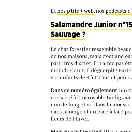
Et
nos p'tits + web,
nos
podcasts d'
Salamandre Junior n°151
Sauvage ?
Le chat forestier ressemble beau
de nos maisons, mais c’est une es
part. Très discret, il n’aime pas ê
moindre bruit, il déguerpit ! Parte
vos enfants de 8 à 12 ans et perce
Dans ce numéro également :
un Z
consacré à l'incroyable tardigrade
mm de long et vit dans la mousse 
dans la neige et un Face à face po
fleurs de l'hiver.
Mais ce n'est pas tout !
Il y a aussi