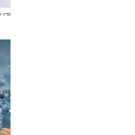
 n°151