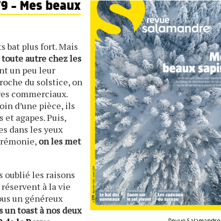
9 - Mes beaux
 bat plus fort. Mais
 toute autre chez les
nt un peu leur
roche du solstice, on
tres commerciaux.
in d’une pièce, ils
 et agapes. Puis,
es dans les yeux
cérémonie,
on les met
 oublié les raisons
 réservent à la vie
sous un généreux
s un toast à nos deux