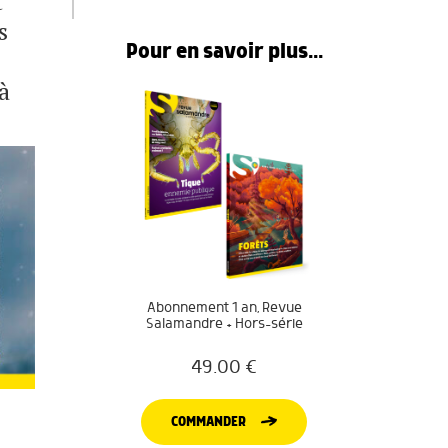
t
s
Pour en savoir plus...
à
Abonnement 1 an, Revue
Salamandre + Hors-série
49.00
€
COMMANDER