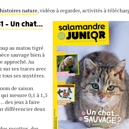
histoires nature
, vidéos à regarder, activités à télécharg
 - Un chat...
coup au matou tigré
pèce sauvage bien à
tre approché. Au
z sur ses traces avec
z tous ses mystères.
oom de saison
 qui mesure 0,1 à 1,5
… des jeux à faire
ur différencier deux
 des recettes, des