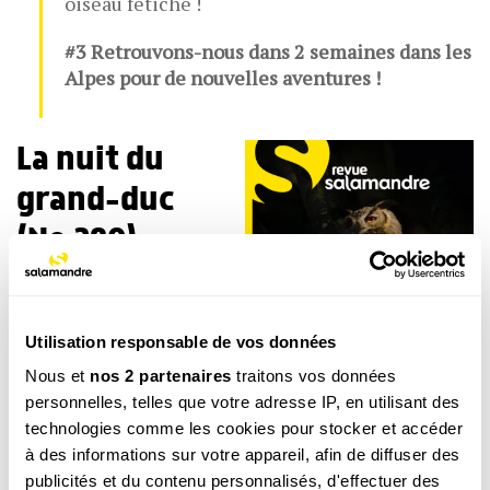
oiseau fétiche !
#3 Retrouvons-nous dans 2 semaines dans les
Alpes pour de nouvelles aventures !
La nuit du
grand-duc
(No 280)
Dans ce numéro 280,
consacré au maître de
la nuit, les
Utilisation responsable de vos données
photographes-
naturalistes
Guillaume
Nous et
nos 2 partenaires
traitons vos données
François
et Amélie
personnelles, telles que votre adresse IP, en utilisant des
Sabanovic nous
technologies comme les cookies pour stocker et accéder
racontent leurs
à des informations sur votre appareil, afin de diffuser des
rencontres avec le
publicités et du contenu personnalisés, d'effectuer des
En savoir plus sur ce numéro