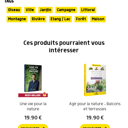
TAGS
Oiseau
Ville
Jardin
Campagne
Littoral
Montagne
Rivière
Etang / Lac
Forêt
Maison
Ces produits pourraient vous
intéresser
Une vie pour la
Agir pour la nature – Balcons
nature
et terrasses
19.90
€
19.90
€