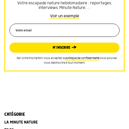
Votre escapade nature hebdomadaire : reportages,
interviews, Minute Nature, …
Voir un exemple
M’INSCRIRE
Par votre inscription vous acceptez la
politique de confidentialité
.Vous pouvez
vous désinscrire à tout moment.
CATÉGORIE
LA MINUTE NATURE