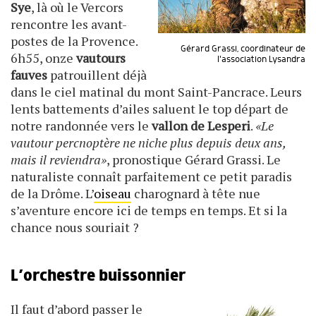
Sye
, là où le Vercors
rencontre les avant-
postes de la Provence.
Gérard Grassi, coordinateur de
6h55, onze
vautours
l'association Lysandra
fauves
patrouillent déjà
dans le ciel matinal du mont Saint-Pancrace. Leurs
lents battements d’ailes saluent le top départ de
notre randonnée vers le
vallon de Lesperi
.
«Le
vautour percnoptère ne niche plus depuis deux ans,
mais il reviendra»
, pronostique Gérard Grassi. Le
naturaliste connaît parfaitement ce petit paradis
de la Drôme. L’
oiseau
charognard à tête nue
s’aventure encore ici de temps en temps. Et si la
chance nous souriait ?
L’orchestre buissonnier
Il faut d’abord passer le