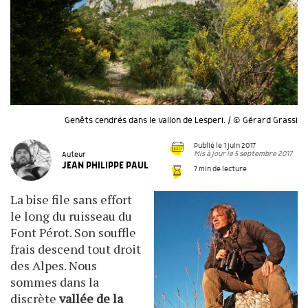
Genêts cendrés dans le vallon de Lesperi. / © Gérard Grassi
Publié le 1 juin 2017
Mis à jour le 5 septembre 2017
Auteur
JEAN PHILIPPE PAUL
7 min de lecture
La bise file sans effort
le long du ruisseau du
Font Pérot. Son souffle
frais descend tout droit
des Alpes. Nous
sommes dans la
discrète
vallée de la