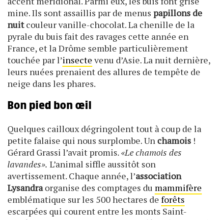
accent méridional. Parmi eux, les buis font grise
mine. Ils sont assaillis par de menus
papillons de
nuit
couleur vanille-chocolat. La chenille de la
pyrale du buis fait des ravages cette année en
France, et la Drôme semble particulièrement
touchée par l’
insecte
venu d’Asie. La nuit dernière,
leurs nuées prenaient des allures de tempête de
neige dans les phares.
Bon pied bon œil
Quelques cailloux dégringolent tout à coup de la
petite falaise qui nous surplombe. Un
chamois
!
Gérard Grassi l’avait promis.
«Le chamois des
lavandes».
L’animal siffle aussitôt son
avertissement. Chaque année, l’
association
Lysandra
organise des comptages du
mammifère
emblématique sur les 500 hectares de
forêts
escarpées qui courent entre les monts Saint-