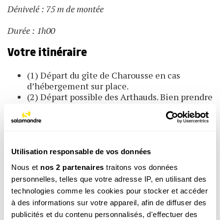
Dénivelé : 75 m de montée
Durée : 1h00
Votre itinéraire
(1) Départ du gîte de Charousse en cas
d’hébergement sur place.
(2) Départ possible des Arthauds. Bien prendre
le sentier parallèle à la route principale et
balisé jaune et vert pour éviter les propriétés
privées.
(3) Franchir la clôture, troupeau et chiens
possibles.
Utilisation responsable de vos données
(4) Aller jusqu’à la route du ranch pour trouver
Nous et
nos 2 partenaires
traitons vos données
le sentier qui monte à l’est.
personnelles, telles que votre adresse IP, en utilisant des
(5) Profiter de la vue depuis la crête rocheuse.
technologies comme les cookies pour stocker et accéder
(6) Choisir ou non la variante.
à des informations sur votre appareil, afin de diffuser des
(7) Suivre le sentier malgré les panneaux «
propriété privée ramassage de châtaignes et
publicités et du contenu personnalisés, d'effectuer des