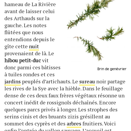
hameau de La Rivière
avant de laisser celui
des Arthauds sur la
gauche. Les notes
flûtées que nous
entendions depuis le
gîte cette
nuit
provenaient de là. Le
hibou petit-duc
vit
donc parmi ces bâtisses
Brin de genévrier
à tuiles rondes et ces
jardins
peuplés d’artichauts. Le
sureau
noir partage
les rives de la Sye avec la hièble. Dans le feuillage
dense de ces deux faux frères végétaux résonne un
concert inédit de rossignols déchaînés. Encore
quelques parcs privés à longer. Les strophes des
serins cinis et des bruants zizis grésillent au
sommet des cyprès et des
arbres
fruitiers. Voici
enfin l’entrée du vallon sauvage. L’accueil est