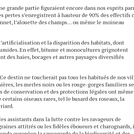
ne grande partie figuraient encore dans nos esprits pa
s pertes s’enregistrent à hauteur de 90% des effectifs 
nsonnet, l’alouette des champs… ou même le moineau
’artificialisation et la disparition des habitats, dont
mides. En effet, bitume et monocultures grignotent
nt des haies, bocages et autres paysages diversifiés
 Ce destin ne toucherait pas tous les habitués de nos vil
ières, les merles noirs ou les rouge-gorges familiers s
es de conservation et des protections légales ont même
 certains oiseaux rares, tel le busard des roseaux, la
riard.
les assistants dans la lutte contre les ravageurs de
raines attitrés ou les fidèles éboueurs et charognards, i
genda européen la sauvegarde de la biodiversité et des