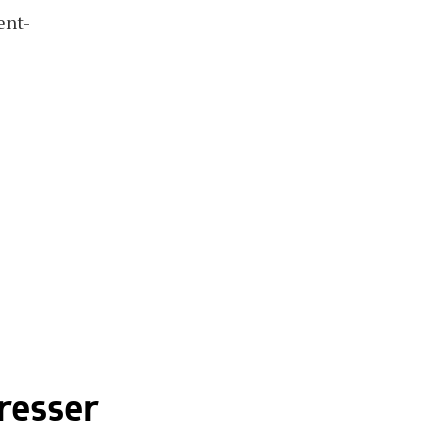
ent-
resser