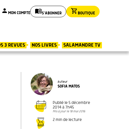
person
menu_book
shopping_cart
MON COMPTE
S'ABONNER
BOUTIQUE
S 3 REVUES
NOS LIVRES
SALAMANDRE TV
Auteur
SOFIA MATOS
Publié le 5 décembre
2014 à 7h45
Mis à jour le 18 mai 2016
2 min de lecture