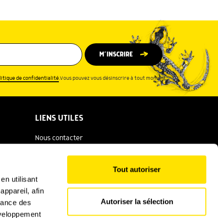
M’INSCRIRE
litique de confidentialité
.Vous pouvez vous désinscrire à tout moment.
LIENS UTILES
Nous contacter
Espace presse
Tout autoriser
Catalogue Salamandre
en utilisant
ppareil, afin
Conditions générales d'utilisation
Autoriser la sélection
rmance des
Politique de confidentialité
développement