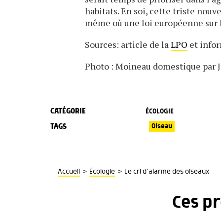
habitats. En soi, cette triste nou
même où une loi européenne sur la
Sources: article de la
LPO
et infor
Photo : Moineau domestique par J
CATÉGORIE
ÉCOLOGIE
TAGS
Oiseau
>
>
Accueil
Écologie
Le cri d’alarme des oiseaux
Ces p