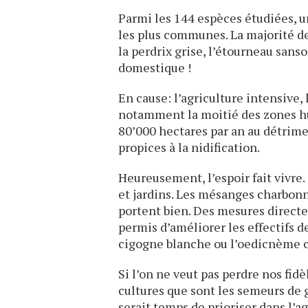
Parmi les 144 espèces étudiées, u
les plus communes. La majorité de
la perdrix grise, l’étourneau sa
domestique !
En cause: l’agriculture intensive, l
notamment la moitié des zones hu
80’000 hectares par an au détrime
propices à la nidification.
Heureusement, l’espoir fait vivre.
et jardins. Les mésanges charbonn
portent bien. Des mesures direct
permis d’améliorer les effectifs de
cigogne blanche ou l’oedicnème c
Si l’on ne veut pas perdre nos fidè
cultures que sont les semeurs de g
serait temps de prioriser dans l’a