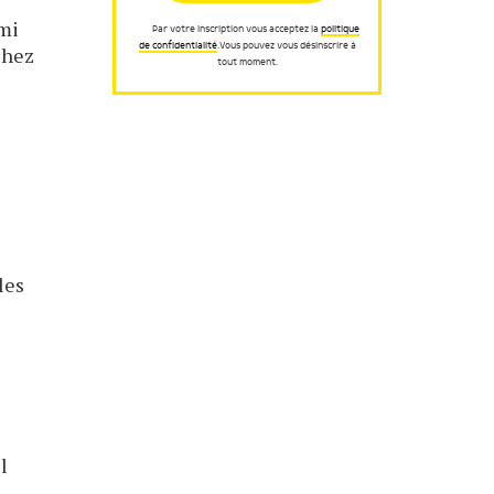
rmi
Par votre inscription vous acceptez la
politique
de confidentialité
.Vous pouvez vous désinscrire à
chez
tout moment.
les
e
l