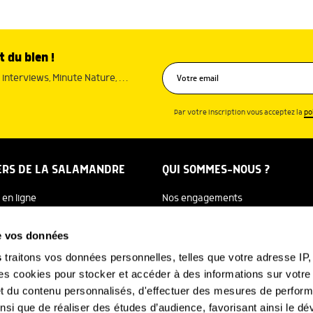
t du bien !
interviews, Minute Nature, …
Par votre inscription vous acceptez la
po
ERS DE LA SALAMANDRE
QUI SOMMES-NOUS ?
 en ligne
Nos engagements
dreTV
Notre histoire
de vos données
re Ecole
Julien Perrot
s
traitons vos données personnelles, telles que votre adresse IP, 
 cookies pour stocker et accéder à des informations sur votre a
 Salamandre
L'équipe
 et du contenu personnalisés, d'effectuer des mesures de perfo
e Nature
Nous soutenir
ainsi que de réaliser des études d’audience, favorisant ainsi le 