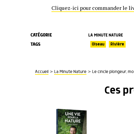
Cliquez-ici pour commander le liv
CATÉGORIE
LA MINUTE NATURE
TAGS
Oiseau
Rivière
>
>
Accueil
La Minute Nature
Le cincle plongeur, m
Ces p