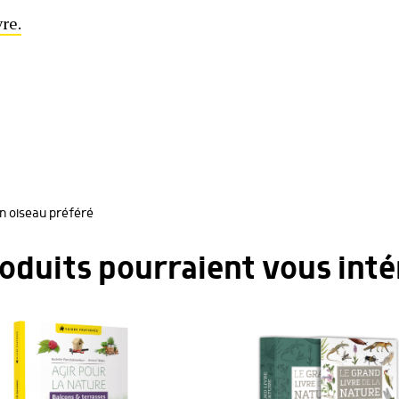
re.
on oiseau préféré
roduits pourraient vous inté