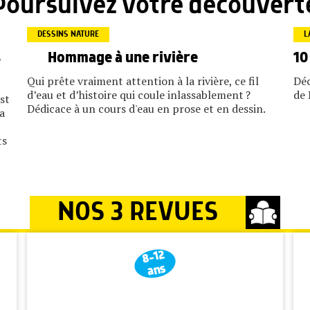
Poursuivez votre découvert
DESSINS NATURE
L
s
Hommage à une rivière
10
Qui prête vraiment attention à la rivière, ce fil
Déc
d’eau et d’histoire qui coule inlassablement ?
de 
st
Dédicace à un cours d'eau en prose et en dessin.
a
ts
NOS 3 REVUES
8-12
ans