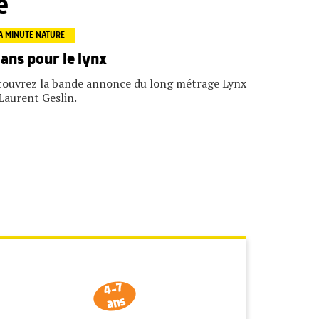
e
A MINUTE NATURE
 ans pour le lynx
ouvrez la bande annonce du long métrage Lynx
Laurent Geslin.
4-7
ans