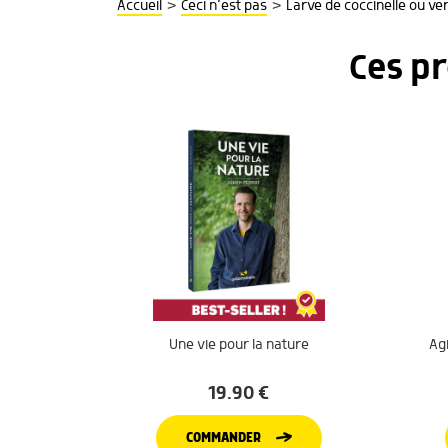
>
>
Accueil
Ceci n’est pas
Larve de coccinelle ou ver
Ces p
Une vie pour la nature
Agi
19.90
€
COMMANDER