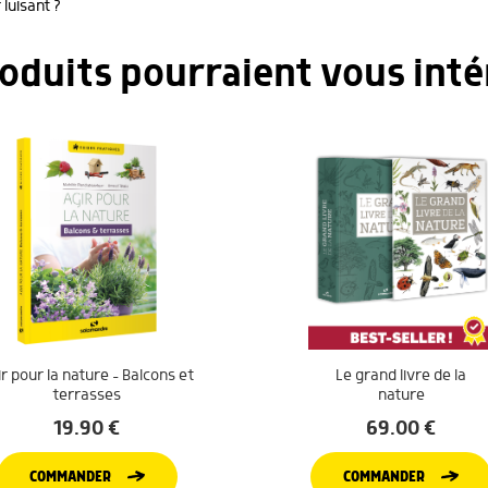
 luisant ?
roduits pourraient vous inté
r pour la nature – Balcons et
Le grand livre de la
terrasses
nature
19.90
€
69.00
€
COMMANDER
COMMANDER