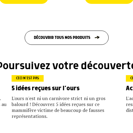
DÉCOUVRIR TOUS NOS PRODUITS
Poursuivez votre découvert
CECI N’EST PAS
C
5 idées reçues sur l’ours
Ac
.
L'ours n'est ni un carnivore strict ni un gros
L'a
 au
balourd ! Découvrez 5 idées reçues sur ce
res
mammifère victime de beaucoup de fausses
dis
représentations.