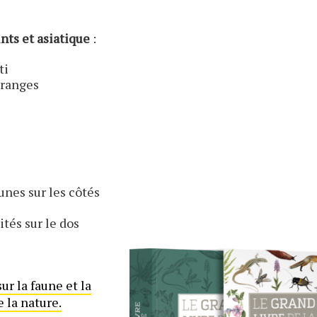
ints et asiatique
:
ti
oranges
unes sur les côtés
tés sur le dos
r la faune et la
e la nature.