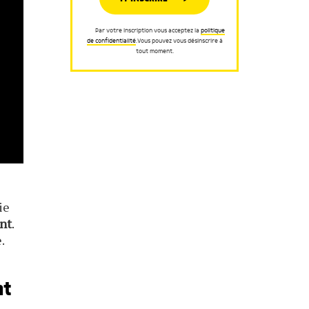
Par votre inscription vous acceptez la
politique
de confidentialité
.Vous pouvez vous désinscrire à
tout moment.
ie
ant
.
.
nt