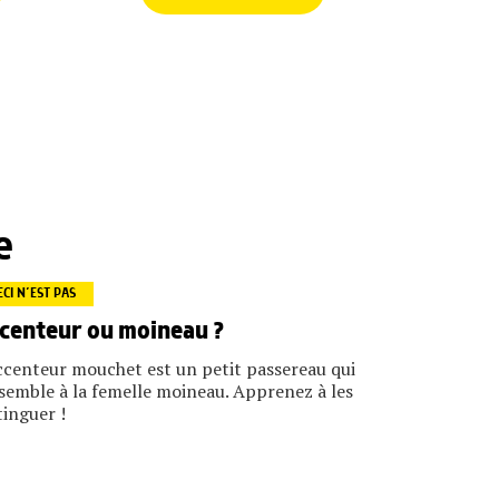
e
ECI N’EST PAS
centeur ou moineau ?
ccenteur mouchet est un petit passereau qui
semble à la femelle moineau. Apprenez à les
tinguer !