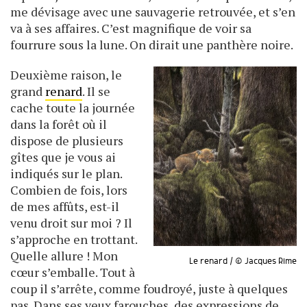
me dévisage avec une sauvagerie retrouvée, et s’en
va à ses affaires. C’est magnifique de voir sa
fourrure sous la lune. On dirait une panthère noire.
Deuxième raison, le
grand
renard
. Il se
cache toute la journée
dans la forêt où il
dispose de plusieurs
gîtes que je vous ai
indiqués sur le plan.
Combien de fois, lors
de mes affûts, est-il
venu droit sur moi ? Il
s’approche en trottant.
Quelle allure ! Mon
Le renard / © Jacques Rime
cœur s’emballe. Tout à
coup il s’arrête, comme foudroyé, juste à quelques
pas. Dans ses yeux farouches, des expressions de