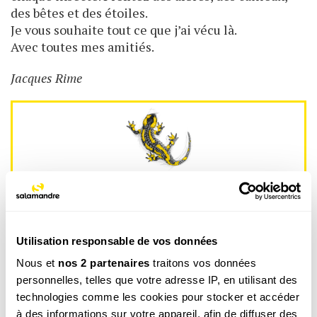
des bêtes et des étoiles.
Je vous souhaite tout ce que j’ai vécu là.
Avec toutes mes amitiés.
Jacques Rime
La newsletter nature qui fait du bien !
Votre escapade nature hebdomadaire : reportages,
interviews, Minute Nature, …
Utilisation responsable de vos données
Voir un exemple
Nous et
nos 2 partenaires
traitons vos données
personnelles, telles que votre adresse IP, en utilisant des
technologies comme les cookies pour stocker et accéder
à des informations sur votre appareil, afin de diffuser des