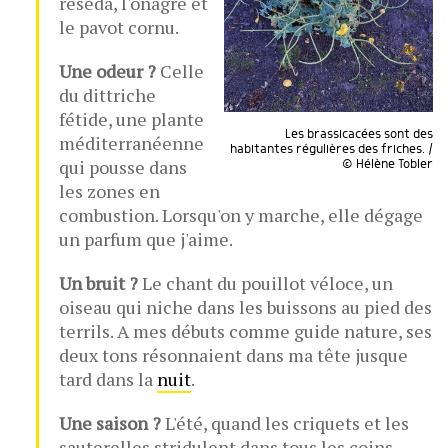
réséda, l'onagre et
le pavot cornu.
Une odeur ?
Celle
du dittriche
fétide, une plante
Les brassicacées sont des
méditerranéenne
habitantes régulières des friches. /
qui pousse dans
© Hélène Tobler
les zones en
combustion. Lorsqu'on y marche, elle dégage
un parfum que j'aime.
Un bruit ?
Le chant du pouillot véloce, un
oiseau qui niche dans les buissons au pied des
terrils. A mes débuts comme guide nature, ses
deux tons résonnaient dans ma tête jusque
tard dans la
nuit
.
Une saison ?
L'été, quand les criquets et les
sauterelles stridulent dans tous les coins.