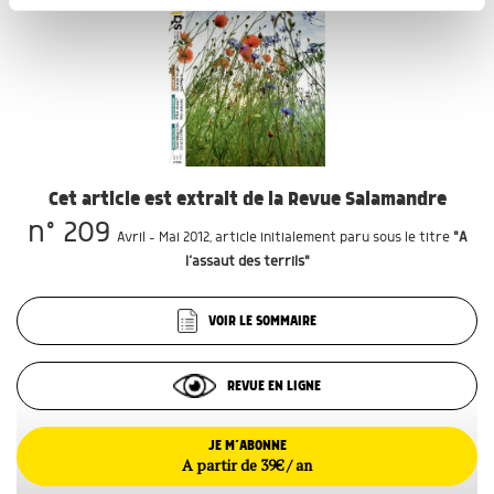
partageons également des informations sur l'utilisation de
notre site avec nos partenaires de médias sociaux, de
publicité et d'analyse, qui peuvent combiner celles-ci
avec d'autres informations que vous leur avez fournies
ou qu'ils ont collectées lors de votre utilisation de leurs
services.
Cet article est extrait de la Revue Salamandre
n° 209
Avril - Mai 2012
, article initialement paru sous le titre
"A
l’assaut des terrils"
VOIR LE SOMMAIRE
REVUE EN LIGNE
JE M’ABONNE
A partir de 39€ / an