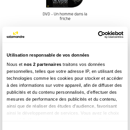
DVD – Un homme dans la
friche
20.00
€
COMMANDER
Utilisation responsable de vos données
Nous et
nos 2 partenaires
traitons vos données
personnelles, telles que votre adresse IP, en utilisant des
technologies comme les cookies pour stocker et accéder
à des informations sur votre appareil, afin de diffuser des
publicités et du contenu personnalisés, d'effectuer des
La newsletter nature qui fait du bien !
mesures de performance des publicités et du contenu,
ainsi que de réaliser des études d’audience, favorisant
Votre escapade nature hebdomadaire : reportages,
interviews, Minute Nature, …
ainsi le développement de services. Vous avez le choix
quant à l'utilisation de vos données et à leurs finalités.
Voir un exemple
Vous pouvez modifier ou retirer votre consentement à
Sélection