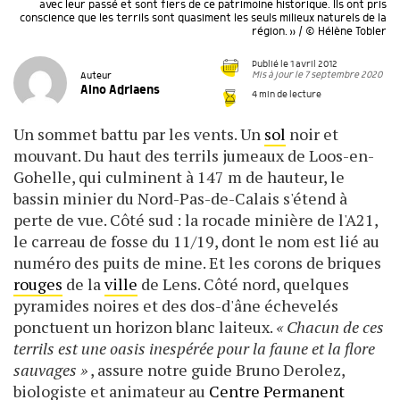
avec leur passé et sont fiers de ce patrimoine historique. Ils ont pris
conscience que les terrils sont quasiment les seuls milieux naturels de la
région. » / © Hélène Tobler
Publié le 1 avril 2012
Mis à jour le 7 septembre 2020
Auteur
Aino Adriaens
4 min de lecture
Un sommet battu par les vents. Un
sol
noir et
mouvant. Du haut des terrils jumeaux de Loos-en-
Gohelle, qui culminent à 147 m de hauteur, le
bassin minier du Nord-Pas-de-Calais s'étend à
perte de vue. Côté sud : la rocade minière de l'A21,
le carreau de fosse du 11/19, dont le nom est lié au
numéro des puits de mine. Et les corons de briques
rouges
de la
ville
de Lens. Côté nord, quelques
pyramides noires et des dos-d'âne échevelés
ponctuent un horizon blanc laiteux.
« Chacun de ces
terrils est une oasis inespérée pour la faune et la flore
sauvages »
, assure notre guide Bruno Derolez,
biologiste et animateur au
Centre Permanent