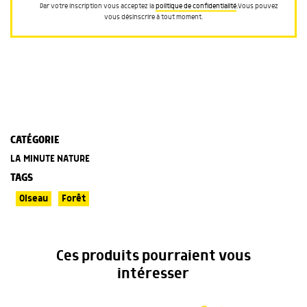
Par votre inscription vous acceptez la
politique de confidentialité
.Vous pouvez
vous désinscrire à tout moment.
CATÉGORIE
LA MINUTE NATURE
TAGS
Oiseau
Forêt
Ces produits pourraient vous
intéresser