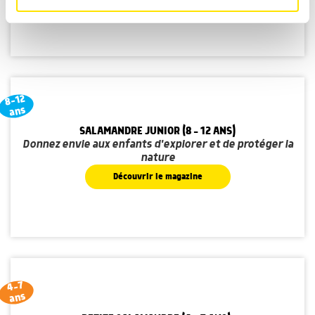
médias sociaux et d'analyser notre trafic. Nous
partageons également des informations sur l'utilisation de
notre site avec nos partenaires de médias sociaux, de
publicité et d'analyse, qui peuvent combiner celles-ci
avec d'autres informations que vous leur avez fournies
ou qu'ils ont collectées lors de votre utilisation de leurs
services.
8-12
ans
SALAMANDRE JUNIOR (8 - 12 ANS)
Donnez envie aux enfants d'explorer et de protéger la
nature
Découvrir le magazine
4-7
ans