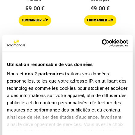
69.00
€
49.00
€
COMMANDER
COMMANDER
DÉCOUVRIR TOUS NOS PRODUITS
Utilisation responsable de vos données
Nous et
nos 2 partenaires
traitons vos données
personnelles, telles que votre adresse IP, en utilisant des
Poursuivez votre découverte
technologies comme les cookies pour stocker et accéder
DERNIÈRES REVUES
à des informations sur votre appareil, afin de diffuser des
Chouette ! Les lutins aux yeux d’or dans La
publicités et du contenu personnalisés, d'effectuer des
Salamandre n° 245
mesures de performance des publicités et du contenu,
ainsi que de réaliser des études d’audience, favorisant
Plongez dans ce nouveau numéro comme dans une vieille
ainsi le développement de services. Vous avez le choix
forêt pour un rendez-vous envoûtant avec la chevêchette
quant à l'utilisation de vos données et à leurs finalités.
d'Europe et la chouette de Tengmalm.