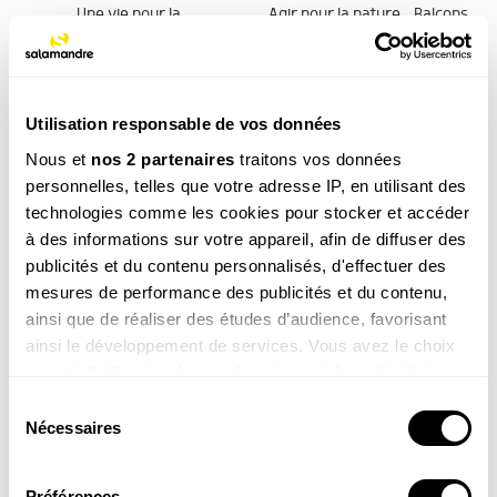
Une vie pour la
Agir pour la nature – Balcons
nature
et terrasses
19.90
€
19.90
€
COMMANDER
COMMANDER
Utilisation responsable de vos données
Nous et
nos 2 partenaires
traitons vos données
personnelles, telles que votre adresse IP, en utilisant des
technologies comme les cookies pour stocker et accéder
à des informations sur votre appareil, afin de diffuser des
publicités et du contenu personnalisés, d'effectuer des
mesures de performance des publicités et du contenu,
ainsi que de réaliser des études d’audience, favorisant
Le grand livre de la
Les plantes
ainsi le développement de services. Vous avez le choix
nature
sauvages
quant à l'utilisation de vos données et à leurs finalités.
69.00
€
49.00
€
Vous pouvez modifier ou retirer votre consentement à
Sélection
tout moment en consultant la Déclaration relative aux
Nécessaires
du
COMMANDER
COMMANDER
cookies ou en cliquant sur l'icône de confidentialité.
consentement
Préférences