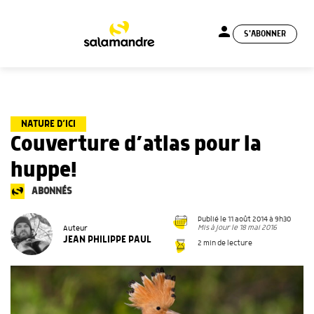
person
S'ABONNER
menu
NATURE D’ICI
Couverture d’atlas pour la
huppe!
ABONNÉS
Publié le 11 août 2014 à 9h30
Mis à jour le 18 mai 2016
Auteur
JEAN PHILIPPE PAUL
2 min de lecture