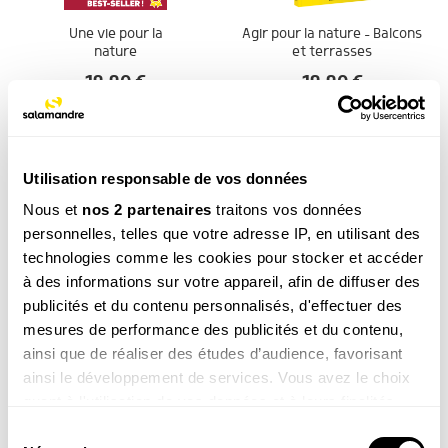
Une vie pour la
Agir pour la nature – Balcons
nature
et terrasses
19.90
€
19.90
€
COMMANDER
COMMANDER
Utilisation responsable de vos données
Nous et
nos 2 partenaires
traitons vos données
personnelles, telles que votre adresse IP, en utilisant des
technologies comme les cookies pour stocker et accéder
à des informations sur votre appareil, afin de diffuser des
publicités et du contenu personnalisés, d'effectuer des
Le grand livre de la
Les plantes
mesures de performance des publicités et du contenu,
nature
sauvages
ainsi que de réaliser des études d’audience, favorisant
69.00
€
49.00
€
ainsi le développement de services. Vous avez le choix
quant à l'utilisation de vos données et à leurs finalités.
COMMANDER
COMMANDER
Vous pouvez modifier ou retirer votre consentement à
Sélection