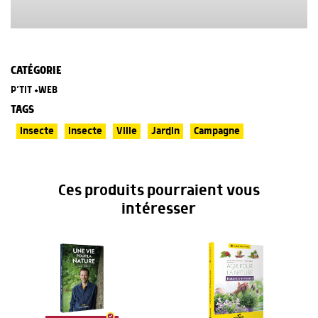
CATÉGORIE
P’TIT +WEB
TAGS
Insecte
Insecte
Ville
Jardin
Campagne
Ces produits pourraient vous
intéresser