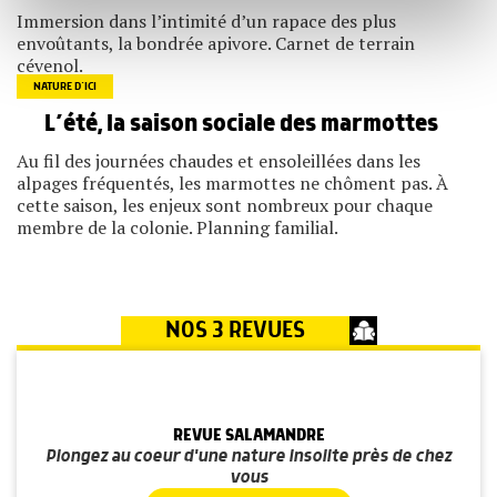
notre site avec nos partenaires de médias sociaux, de
Immersion dans l’intimité d’un rapace des plus
publicité et d'analyse, qui peuvent combiner celles-ci
envoûtants, la bondrée apivore. Carnet de terrain
avec d'autres informations que vous leur avez fournies
cévenol.
ou qu'ils ont collectées lors de votre utilisation de leurs
services.
NATURE D’ICI
L’été, la saison sociale des marmottes
Au fil des journées chaudes et ensoleillées dans les
alpages fréquentés, les marmottes ne chôment pas. À
cette saison, les enjeux sont nombreux pour chaque
membre de la colonie. Planning familial.
NOS 3 REVUES
REVUE SALAMANDRE
Plongez au coeur d'une nature insolite près de chez
vous