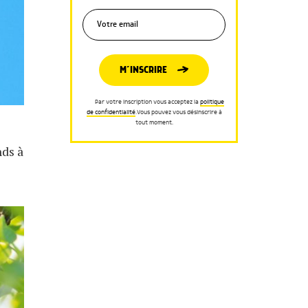
M’INSCRIRE
Par votre inscription vous acceptez la
politique
de confidentialité
.Vous pouvez vous désinscrire à
tout moment.
nds à