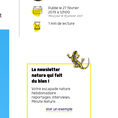
Publié le 27 février
2019 à 12h00
t
Mis à jour le 19 janvier 2021
1 min de lecture
La newsletter
nature qui fait
du bien !
Votre escapade nature
hebdomadaire :
reportages, interviews,
Minute Nature, …
Voir un exemple