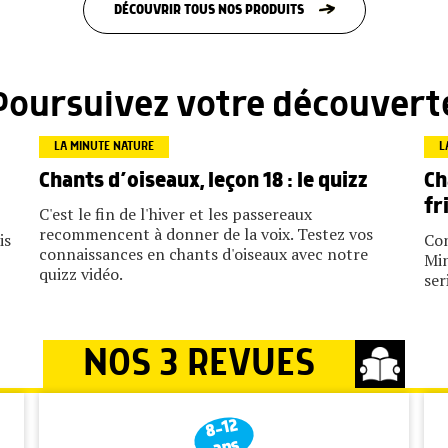
DÉCOUVRIR TOUS NOS PRODUITS
Poursuivez votre découvert
LA MINUTE NATURE
L
Ch
Chants d’oiseaux, leçon 18 : le quizz
fr
C'est le fin de l'hiver et les passereaux
recommencent à donner de la voix. Testez vos
is
Con
connaissances en chants d'oiseaux avec notre
Min
quizz vidéo.
ser
NOS 3 REVUES
8-12
ans