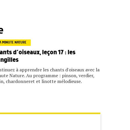
e
A MINUTE NATURE
ants d’oiseaux, leçon 17 : les
ingilles
tinuez à apprendre les chants d'oiseaux avec la
ute Nature. Au programme : pinson, verdier,
in, chardonneret et linotte mélodieuse.