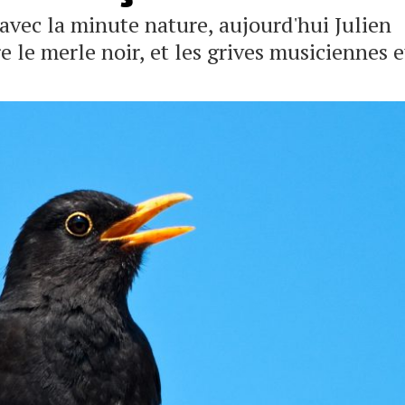
avec la minute nature, aujourd'hui Julien
 le merle noir, et les grives musiciennes e