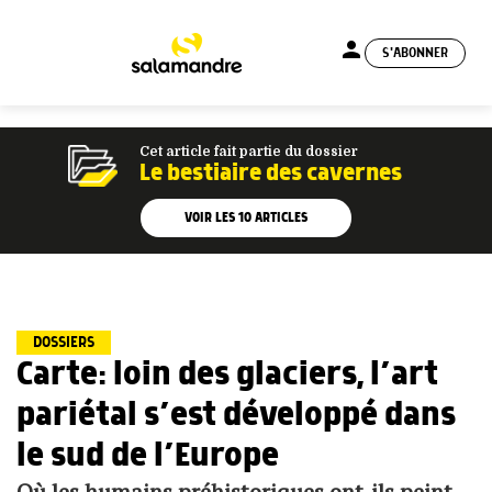
person
S'ABONNER
menu
Cet article fait partie du dossier
Le bestiaire des cavernes
VOIR LES
10
ARTICLES
DOSSIERS
Carte: loin des glaciers, l’art
pariétal s’est développé dans
le sud de l’Europe
Où les humains préhistoriques ont-ils peint