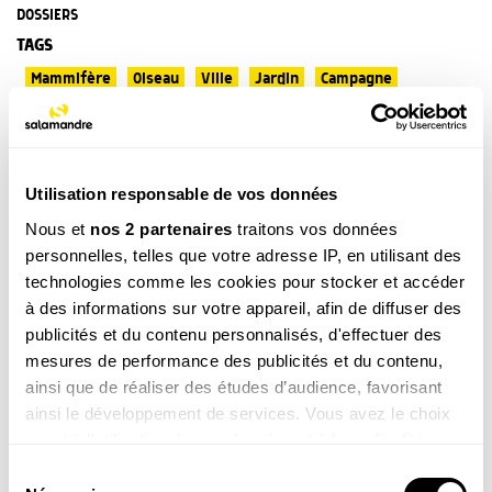
DOSSIERS
TAGS
Mammifère
Oiseau
Ville
Jardin
Campagne
Littoral
Montagne
Rivière
Etang / Lac
Forêt
Maison
Utilisation responsable de vos données
Nous et
nos 2 partenaires
traitons vos données
Ces produits pourraient vous
personnelles, telles que votre adresse IP, en utilisant des
intéresser
technologies comme les cookies pour stocker et accéder
à des informations sur votre appareil, afin de diffuser des
publicités et du contenu personnalisés, d'effectuer des
mesures de performance des publicités et du contenu,
ainsi que de réaliser des études d’audience, favorisant
ainsi le développement de services. Vous avez le choix
quant à l'utilisation de vos données et à leurs finalités.
Vous pouvez modifier ou retirer votre consentement à
Sélection
Une vie pour la
Agir pour la nature – Balcons