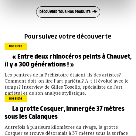
notre site avec nos partenaires de médias sociaux, de
publicité et d'analyse, qui peuvent combiner celles-ci
DÉCOUVRIR TOUS NOS PRODUITS
avec d'autres informations que vous leur avez fournies
ou qu'ils ont collectées lors de votre utilisation de leurs
services.
Poursuivez votre découverte
DOSSIERS
« Entre deux rhinocéros peints à Chauvet,
il y a 300 générations ! »
Les peintres de la Préhistoire étaient-ils des artistes?
Comment doit-on lire l'art pariétal? A-t-il évolué avec le
temps? Interview de Gilles Tosello, spécialiste de l'art
pariétal et de son analyse stylistique.
DOSSIERS
La grotte Cosquer, immergée 37 mètres
sous les Calanques
Autrefois à plusieurs kilomètres du rivage, la grotte
Cosquer se trouve désormais à 37 mètres sous la surface