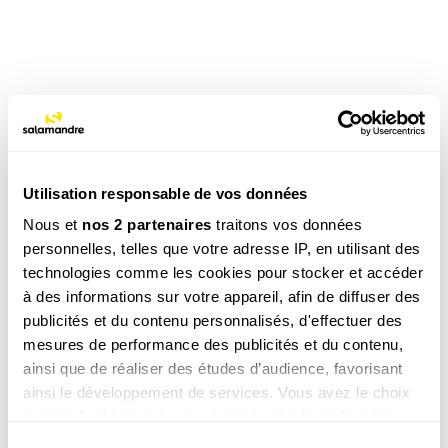
CATÉGORIE
LA MINUTE NATURE
Utilisation responsable de vos données
TAGS
Nous et
nos 2 partenaires
traitons vos données
Oiseau
Etang / Lac
personnelles, telles que votre adresse IP, en utilisant des
technologies comme les cookies pour stocker et accéder
à des informations sur votre appareil, afin de diffuser des
Ces produits pourraient vous
publicités et du contenu personnalisés, d'effectuer des
intéresser
mesures de performance des publicités et du contenu,
ainsi que de réaliser des études d’audience, favorisant
ainsi le développement de services. Vous avez le choix
quant à l'utilisation de vos données et à leurs finalités.
Vous pouvez modifier ou retirer votre consentement à
Sélection