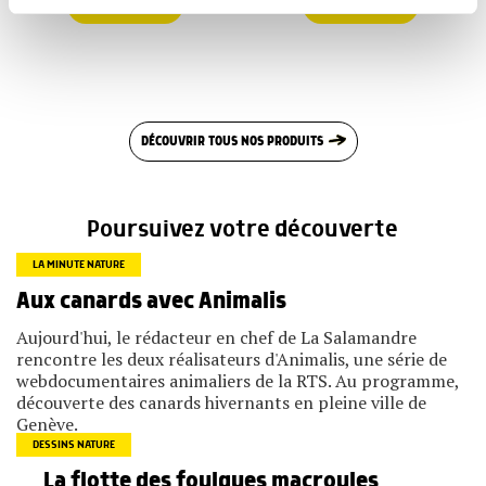
COMMANDER
COMMANDER
partageons également des informations sur l'utilisation de
notre site avec nos partenaires de médias sociaux, de
publicité et d'analyse, qui peuvent combiner celles-ci
avec d'autres informations que vous leur avez fournies
ou qu'ils ont collectées lors de votre utilisation de leurs
services.
DÉCOUVRIR TOUS NOS PRODUITS
Poursuivez votre découverte
LA MINUTE NATURE
Aux canards avec Animalis
Aujourd'hui, le rédacteur en chef de La Salamandre
rencontre les deux réalisateurs d'Animalis, une série de
webdocumentaires animaliers de la RTS. Au programme,
découverte des canards hivernants en pleine ville de
Genève.
DESSINS NATURE
La flotte des foulques macroules