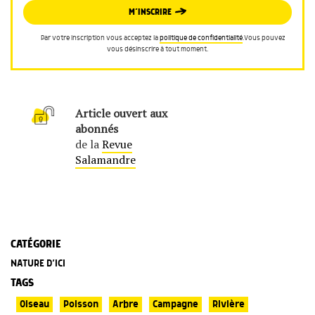
M’INSCRIRE
Par votre inscription vous acceptez la
politique de confidentialité
.Vous pouvez
vous désinscrire à tout moment.
Article ouvert aux
abonnés
de la
Revue
Salamandre
CATÉGORIE
NATURE D’ICI
TAGS
Oiseau
Poisson
Arbre
Campagne
Rivière