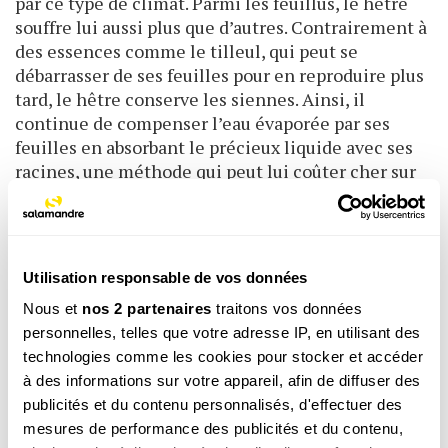
par ce type de climat. Parmi les feuillus, le hêtre
souffre lui aussi plus que d’autres. Contrairement à
des essences comme le tilleul, qui peut se
débarrasser de ses feuilles pour en reproduire plus
tard, le hêtre conserve les siennes. Ainsi, il
continue de compenser l’eau évaporée par ses
feuilles en absorbant le précieux liquide avec ses
racines, une méthode qui peut lui coûter cher sur
un sol asséché, à cause du phénomène de
cavitation. «
Des bulles de gaz vont s’infiltrer dans ses
vaisseaux et rompre la colonne d’eau qui joint les
racines aux feuilles, ce qui provoquera la mort de
Utilisation responsable de vos données
certaines parties de l’arbre »
, détaille l'ingénieur.
Nous et
nos 2 partenaires
traitons vos données
Aujourd’hui, même les essences réputées plus
personnelles, telles que votre adresse IP, en utilisant des
adaptées à la chaleur, comme le chêne, souffrent
technologies comme les cookies pour stocker et accéder
des sécheresses de ces dernières années. Une des
à des informations sur votre appareil, afin de diffuser des
solutions possibles à cette problématique est la
publicités et du contenu personnalisés, d'effectuer des
diversification – pour éviter les hécatombes – avec
mesures de performance des publicités et du contenu,