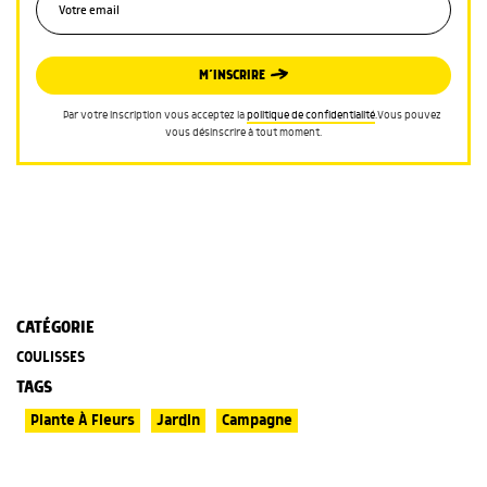
M’INSCRIRE
Par votre inscription vous acceptez la
politique de confidentialité
.Vous pouvez
vous désinscrire à tout moment.
CATÉGORIE
COULISSES
TAGS
Plante À Fleurs
Jardin
Campagne