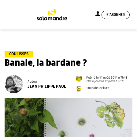
person
S'ABONNER
menu
COULISSES
Banale, la bardane ?
Publié le 14 août 2014 à 7h45
Mis à jour le 19 juillet 2016
Auteur
JEAN PHILIPPE PAUL
1 min de lecture