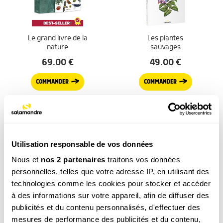
Le grand livre de la
Les plantes
nature
sauvages
69.00
€
49.00
€
COMMANDER
COMMANDER
Utilisation responsable de vos données
DÉCOUVRIR TOUS NOS PRODUITS
Nous et
nos 2 partenaires
traitons vos données
personnelles, telles que votre adresse IP, en utilisant des
technologies comme les cookies pour stocker et accéder
Poursuivez votre découverte
à des informations sur votre appareil, afin de diffuser des
LA MINUTE NATURE
publicités et du contenu personnalisés, d'effectuer des
8 superpouvoirs de la bardane
mesures de performance des publicités et du contenu,