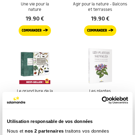
Une vie pour la
Agir pour la nature – Balcons
nature
et terrasses
19.90
€
19.90
€
COMMANDER
COMMANDER
Le grand livre de la
Les plantes
nature
sauvages
69.00
€
49.00
€
COMMANDER
COMMANDER
Utilisation responsable de vos données
Nous et
nos 2 partenaires
traitons vos données