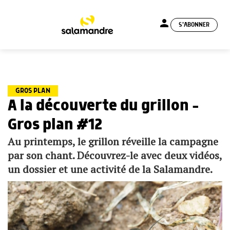
person
S'ABONNER
menu
GROS PLAN
A la découverte du grillon –
Gros plan #12
Au printemps, le grillon réveille la campagne
par son chant. Découvrez-le avec deux vidéos,
un dossier et une activité de la Salamandre.