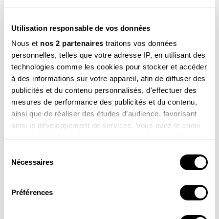
Voir un exemple
Utilisation responsable de vos données
Nous et
nos 2 partenaires
traitons vos données
personnelles, telles que votre adresse IP, en utilisant des
M’INSCRIRE
technologies comme les cookies pour stocker et accéder
à des informations sur votre appareil, afin de diffuser des
Par votre inscription vous acceptez la
politique de confidentialité
.Vous pouvez
publicités et du contenu personnalisés, d'effectuer des
vous désinscrire à tout moment.
mesures de performance des publicités et du contenu,
ainsi que de réaliser des études d’audience, favorisant
ainsi le développement de services. Vous avez le choix
quant à l'utilisation de vos données et à leurs finalités.
Vous pouvez modifier ou retirer votre consentement à
Sélection
tout moment en consultant la Déclaration relative aux
Nécessaires
du
cookies ou en cliquant sur l'icône de confidentialité.
consentement
CATÉGORIE
Préférences
GROS PLAN
Si vous le permettez, nous aimerions également :
TAGS
Collecter des informations sur votre localisation