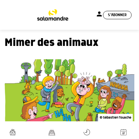
person
S'ABONNER
menu
Mimer des animaux
© Sébastien Touache