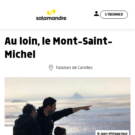
person
S'ABONNER
menu
Au loin, le Mont-Saint-
Michel
Falaises de Carolles
© Jean-Philippe Paul