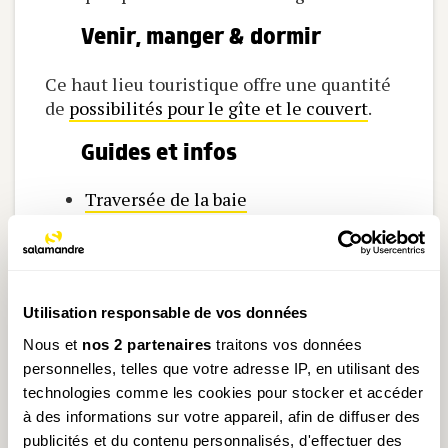
Venir, manger & dormir
Ce haut lieu touristique offre une quantité
de
possibilités pour le gîte et le couvert
.
Guides et infos
Traversée de la baie
Guide oiseaux et nature
A voir près du Mont-Saint-
Michel
Utilisation responsable de vos données
Nous et
nos 2 partenaires
traitons vos données
personnelles, telles que votre adresse IP, en utilisant des
technologies comme les cookies pour stocker et accéder
à des informations sur votre appareil, afin de diffuser des
publicités et du contenu personnalisés, d'effectuer des
© Jean-Philippe Paul